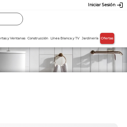
login
Iniciar Sesión
Rasos
Láminas
Puertas y Ventanas
Construcción
Línea Blanca y T