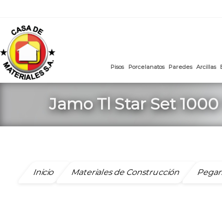
mail
:
ventasweb@casademateriales.com
|
proyectos@cas
Saltar
al
contenido
Pisos
Porcelanatos
Paredes
Jamo Tl Star Set 1000 
Inicio
Materiales de Construcción
Pega