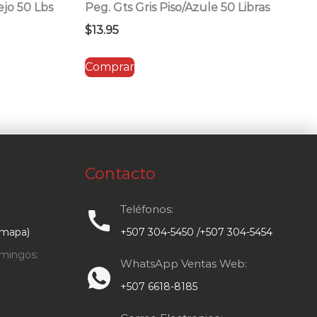
ejo 50 Lbs
Peg. Gts Gris Piso/Azule 50 Libras
$
13.95
Comprar
Contacto
Teléfonos:
call
 mapa)
+507 304-5450 /+507 304-5454
mingos:
WhatsApp Ventas Web:
+507 6618-8185