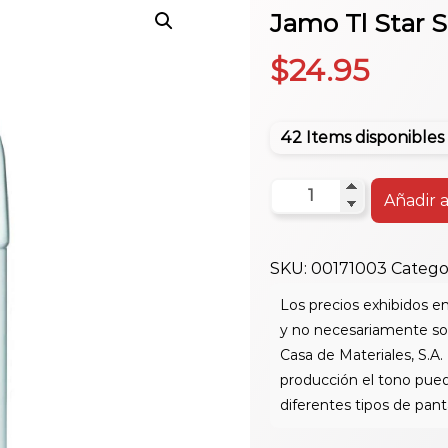
Jamo Tl Star S
$
24.95
42 Items disponibles
Jamo
Añadir a
Tl
Star
SKU:
00171003
Catego
Set
1000
1Gl
cantidad