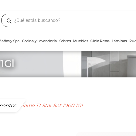
phone
ademateriales.com
304-5450
|
304-5454
|
6618-8185
Búsqueda
de
productos
Arcillas
Baños y Spa
Cocina y Lavandería
Sobres
Muebles
Cielo 
1Gl
mentos
Jamo Tl Star Set 1000 1Gl