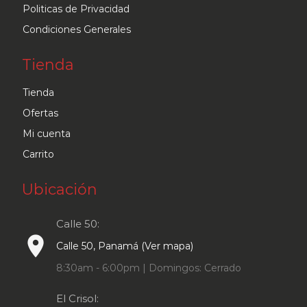
Politicas de Privacidad
Condiciones Generales
Tienda
Tienda
Ofertas
Mi cuenta
Carrito
Ubicación
Calle 50:
place
Calle 50, Panamá (Ver mapa)
8:30am - 6:00pm | Domingos: Cerrado
El Crisol: