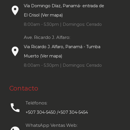
Vía Domingo Díaz, Panamá- entrada de
place
El Crisol (Ver mapa)
8:00am - 5:30pm | Domingos: Cerrado
Ave. Ricardo J. Alfaro:
Via Ricardo J. Alfaro, Panamá - Tumba
place
Muerto (Ver mapa)
8:00am - 5:30pm | Domingos: Cerrado
Contacto
Teléfonos:
call
+507 304-5450 /+507 304-5454
WhatsApp Ventas Web: