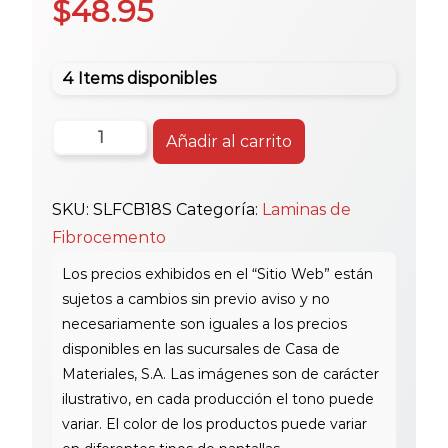
$
48.95
4 Items disponibles
Lamina
Añadir al carrito
Fibrocem
244X122Cm
SKU:
SLFCB18S
Categoría:
Laminas de
18Mm
Fibrocemento
cantidad