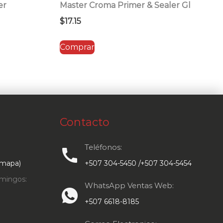
er
Master Croma Primer & Sealer Gl
$
17.15
Comprar
Contacto
Teléfonos:
call
 mapa)
+507 304-5450 /+507 304-5454
mingos:
WhatsApp Ventas Web:
+507 6618-8185