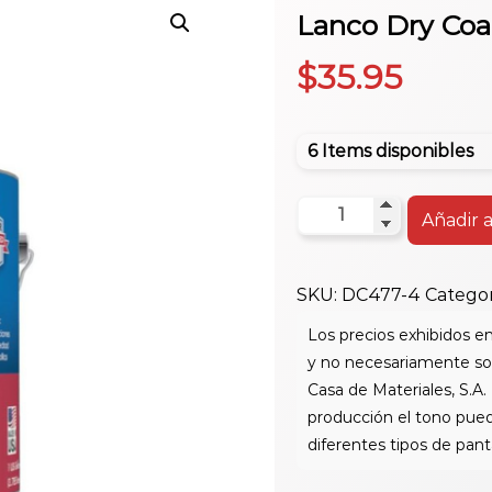
Lanco Dry Coat
$
35.95
6 Items disponibles
Lanco
Añadir a
Dry
Coat
SKU:
DC477-4
Categor
Tint
1Gl
cantidad