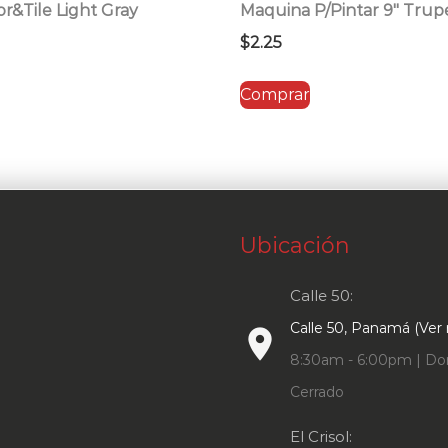
or&Tile Light Gray
Maquina P/Pintar 9″ Trup
$
2.25
Comprar
Ubicación
Calle 50:
Calle 50, Panamá (Ver
place
8:30am - 6:00pm | Do
Cerrado
El Crisol: