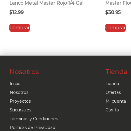
Lanco Metal Master Rojo 1/4 Gal
Master Flo
$
12.99
$
38.95
Comprar
Comprar
Nosotros
Tienda
Inicio
Tienda
Nosotros
Ofertas
Proyectos
Mi cuenta
Sucursales
Carrito
Términos y Condiciones
Politicas de Privacidad