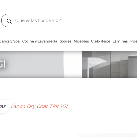
phone
ademateriales.com
304-5450
|
304-5454
|
6618-8185
Búsqueda
de
productos
Arcillas
Baños y Spa
Cocina y Lavandería
Sobres
Muebles
Cielo 
Gl
ras
Lanco Dry Coat Tint 1Gl