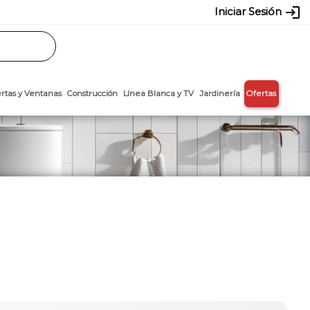
login
Iniciar Sesión
Rasos
Láminas
Puertas y Ventanas
Construcción
Línea Blanca y T