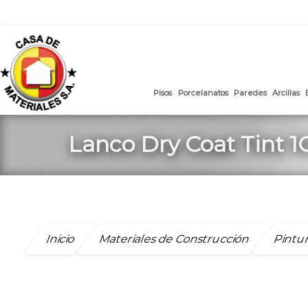
mail
:
ventasweb@casademateriales.com
|
proyectos@cas
Saltar
al
contenido
Pisos
Porcelanatos
Paredes
Lanco Dry Coat Tint 1
Inicio
Materiales de Construcción
Pintu