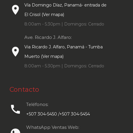
Vía Domingo Díaz, Panamá- entrada de
place
El Crisol (Ver mapa)
8:00am - 5:30pm | Domingos: Cerrado
Ave. Ricardo J. Alfaro:
Via Ricardo J. Alfaro, Panamá - Tumba
place
Muerto (Ver mapa)
8:00am - 5:30pm | Domingos: Cerrado
Contacto
Teléfonos:
call
+507 304-5450 /+507 304-5454
WhatsApp Ventas Web: