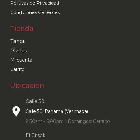
Politicas de Privacidad
Condiciones Generales
Tienda
Tienda
Ofertas
Mi cuenta
Carrito
Ubicación
Calle 50:
place
Calle 50, Panamá (Ver mapa)
8:30am - 6:00pm | Domingos: Cerrado
El Crisol: