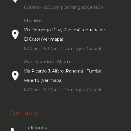
8:30am - 6:00pm | Domingos: Cerrado
El Crisol:
Vía Domingo Díaz, Panamá- entrada de
place
El Crisol (Ver mapa)
8:00am - 5:30pm | Domingos: Cerrado
Ave. Ricardo J. Alfaro:
Via Ricardo J. Alfaro, Panamá - Tumba
place
Muerto (Ver mapa)
8:00am - 5:30pm | Domingos: Cerrado
Contacto
Teléfonos: