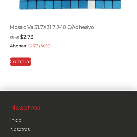
Mosaic Va 31.7X31.7 J-10 C/Adhesivo
El
El
$
2.73
$
5.45
precio
precio
Ahorras:
$
2.73
(50%)
original
actual
Comprar
era:
es:
$5.45.
$2.73.
Nosotros
Inicio
Nosotros