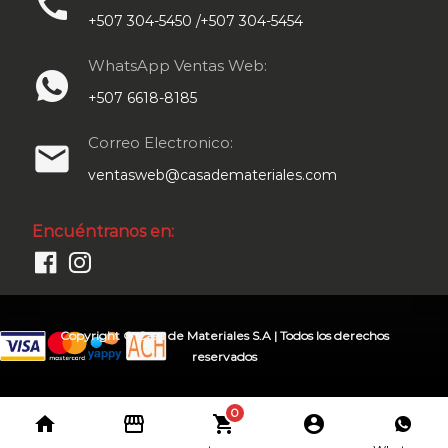
call
+507 304-5450 /+507 304-5454
WhatsApp Ventas Web:
+507 6618-8185
Correo Electronico:
email
ventasweb@casademateriales.com
Encuéntranos en:
Copyright © Casa de Materiales S.A | Todos los derechos
reservados
0
home
storefront
shopping_cart
account_circle