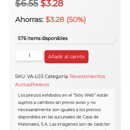
El
El
$
6.55
$
3.28
precio
precio
Ahorras:
$
3.28
(50%)
original
actual
576 Items disponibles
era:
es:
Mosaic
Añadir al carrito
Va
$6.55.
$3.28.
30.0X30.0
SKU:
VA-L03
Categoría:
Revestimientos
L03
Autoadhesivos
C/Adhesivo
cantidad