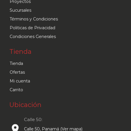
Proyectos
Sucursales
Términos y Condiciones
Politicas de Privacidad
Condiciones Generales
Tienda
Tienda
Ofertas
Mi cuenta
Carrito
Ubicación
Calle 50:
place
Calle 50, Panamá (Ver mapa)