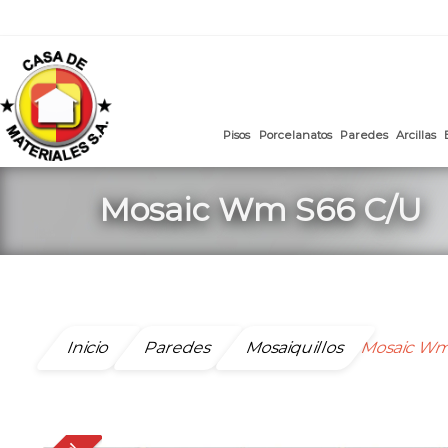
mail
:
ventasweb@casademateriales.com
|
proyectos@cas
Saltar
al
contenido
Pisos
Porcelanatos
Paredes
Mosaic Wm S66 C/U
Inicio
Paredes
Mosaiquillos
Mosaic Wm