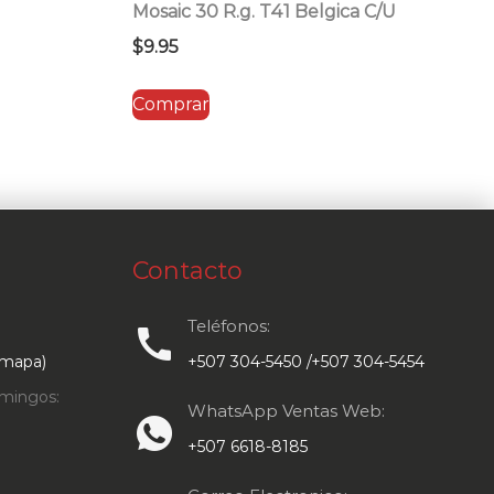
Mosaic 30 R.g. T41 Belgica C/U
$
9.95
Comprar
Contacto
Teléfonos:
call
 mapa)
+507 304-5450 /+507 304-5454
mingos:
WhatsApp Ventas Web:
+507 6618-8185