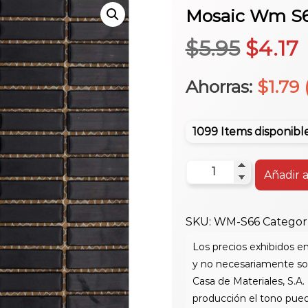
Mosaic Wm S6
El
E
$
5.95
$
4.17
precio
p
Ahorras:
$
1.79
origin
1099 Items disponibl
era:
e
Mosaic
Añadir a
Wm
$5.95.
$
S66
SKU:
WM-S66
Categor
C/U
cantidad