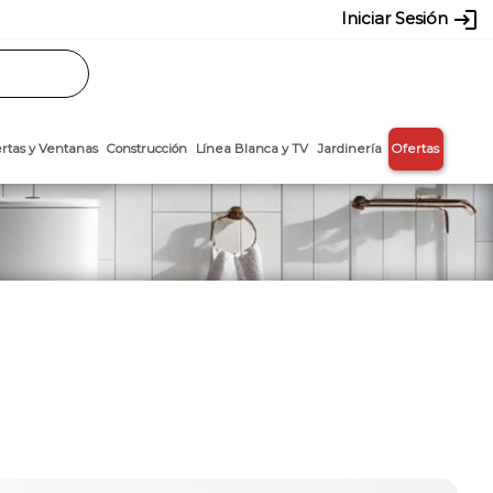
login
Iniciar Sesión
Rasos
Láminas
Puertas y Ventanas
Construcción
Línea Blanca y T