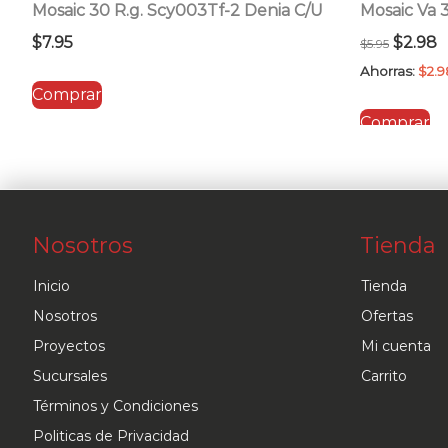
Mosaic 30 R.g. Scy003Tf-2 Denia C/U
Mosaic Va 
El
E
$
7.95
$
2.98
$
5.95
precio
p
Ahorras:
$
2.9
Comprar
origina
a
Comprar
era:
e
$5.95.
$
Nosotros
Tienda
Inicio
Tienda
Nosotros
Ofertas
Proyectos
Mi cuenta
Sucursales
Carrito
Términos y Condiciones
Politicas de Privacidad