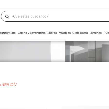
phone
ademateriales.com
304-5450
|
304-5454
|
6618-8185
Búsqueda
de
productos
Arcillas
Baños y Spa
Cocina y Lavandería
Sobres
Muebles
Cielo 
 S66 C/U