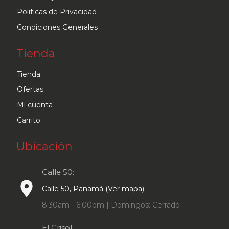
Politicas de Privacidad
Condiciones Generales
Tienda
Tienda
Ofertas
Mi cuenta
Carrito
Ubicación
Calle 50:
place
Calle 50, Panamá (Ver mapa)
8:30am - 6:00pm | Domingos: Cerrado
El Crisol: