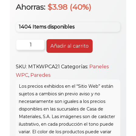
precio
precio
Ahorras:
$
3.98
(40%)
original
actual
1404 Items disponibles
era:
es:
Mtk
Añadir al carrito
Panel
$9.95.
$5.97.
Wpc
SKU:
MTKWPCA21
Categorías:
Paneles
P/Pared
WPC
,
Paredes
16X290Cm
A21
cantidad