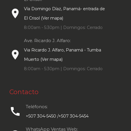
Vía Domingo Díaz, Panamá- entrada de
place
El Crisol (Ver mapa)
8:00am - 5:30pm | Domingos: Cerrado
Ave. Ricardo J. Alfaro:
Via Ricardo J. Alfaro, Panamá - Tumba
place
Muerto (Ver mapa)
8:00am - 5:30pm | Domingos: Cerrado
Contacto
Teléfonos:
call
+507 304-5450 /+507 304-5454
WhatsApp Ventas Web: