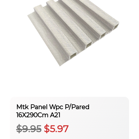
Mtk Panel Wpc P/Pared
16X290Cm A21
El
El
$
9.95
$
5.97