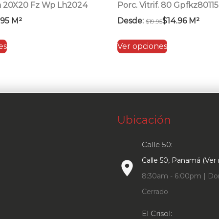
a 20X20 Fz Wp Lh2024
Porc. Vitrif. 80 Gpfkz8011
.95
M²
Desde:
$
14.96
M²
$
19.95
Este
Este
es
Ver opciones
producto
producto
tiene
tiene
múltiples
múltiples
variantes.
variantes.
Las
Las
Ubicación
opciones
opciones
se
se
Calle 50:
pueden
pueden
Calle 50, Panamá (Ver
elegir
elegir
place
en
en
8:30am - 6:00pm | Do
la
la
Cerrado
página
página
El Crisol:
de
de