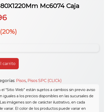
 180X1220Mm Mc6074 Caja
El
96
io
precio
(20%)
nal
actual
es:
l carrito
95.
$27.96.
egorías:
Pisos
,
Pisos SPC (CLICk)