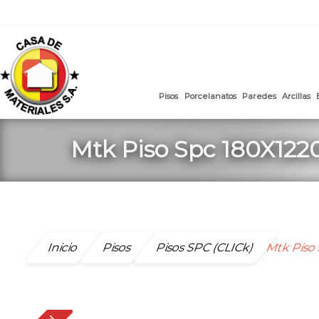
mail
:
ventasweb@casademateriales.com
|
proyectos@cas
Saltar
al
contenido
Pisos
Porcelanatos
Paredes
Mtk Piso Spc 180X12
Inicio
Pisos
Pisos SPC (CLICk)
Mtk Piso