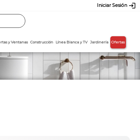
login
Iniciar Sesión
Rasos
Láminas
Puertas y Ventanas
Construcción
Línea Blanca y T