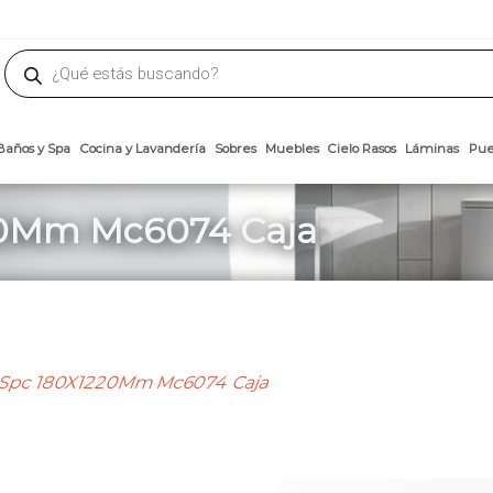
phone
ademateriales.com
304-5450
|
304-5454
|
6618-8185
Búsqueda
de
productos
Arcillas
Baños y Spa
Cocina y Lavandería
Sobres
Muebles
Cielo 
20Mm Mc6074 Caja
 Spc 180X1220Mm Mc6074 Caja