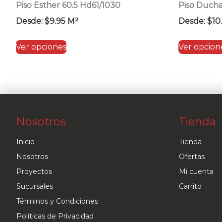
Piso Esther 60.5 Hd61/1030
Piso Duch
Desde:
$
9.95
M²
Desde:
$
10
Este
Ver opciones
Ver opcion
producto
tiene
múltiples
variantes.
Las
Nosotros
Tienda
opciones
se
Inicio
Tienda
pueden
Nosotros
Ofertas
elegir
Proyectos
Mi cuenta
en
Sucursales
Carrito
la
Términos y Condiciones
página
Politicas de Privacidad
de