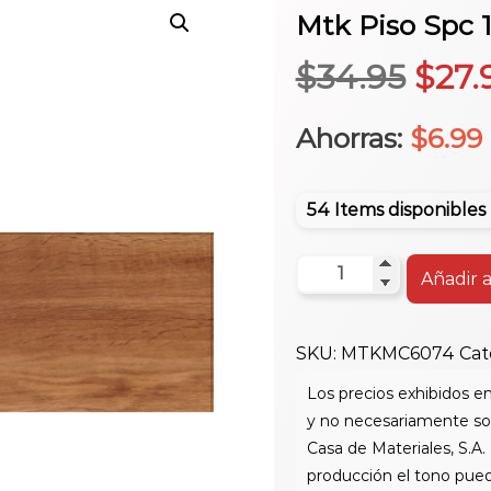
Mtk Piso Spc
El
$
34.95
$
27.
prec
Ahorras:
$
6.99
origi
54 Items disponibles
era:
Mtk
Añadir a
Piso
$34.
Spc
SKU:
MTKMC6074
Cat
180X1220Mm
Mc6074
Caja
cantidad