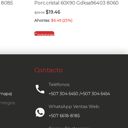
5 8085
Porc.cristal 60X90 Gdksa96403 8060
El
El
$
19.46
$
25.95
precio
precio
Ahorras:
$
6.49
(25%)
original
actual
Comprar
era:
es:
$25.95.
$19.46.
Contacto
Teléfonos:
call
 mapa)
+507 304-5450 /+507 304-5454
mingos:
WhatsApp Ventas Web:
+507 6618-8185