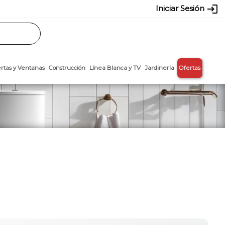
login
Iniciar Sesión
Rasos
Láminas
Puertas y Ventanas
Construcción
Línea Blanca y T