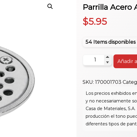
Parrilla Acero
$
5.95
54 Items disponibles
Parrilla
Añadir a
Acero
Anticu.redonda
SKU:
170001703
Categ
Rs600
cantidad