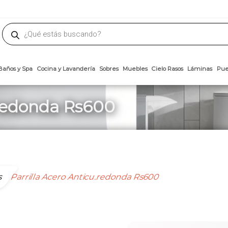
phone
ademateriales.com
304-5450
|
304-5454
|
6618-8185
Búsqueda
de
productos
Arcillas
Baños y Spa
Cocina y Lavandería
Sobres
Muebles
Cielo 
.redonda Rs600
s
Parrilla Acero Anticu.redonda Rs600