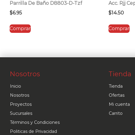
Parrilla De Baño D8803-D-Tzf
Acc. Rjj Ce
$
6.95
$
14.50
Comprar
Comprar
Nosotros
Tienda
Inicio
Tienda
Nosotros
Ofertas
Proyectos
Mi cuenta
Sucursales
Carrito
Términos y Condiciones
Politicas de Privacidad