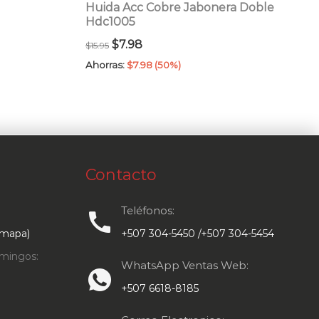
Huida Acc Cobre Jabonera Doble
Hdc1005
El
El
$
7.98
$
15.95
precio
precio
Ahorras:
$
7.98
(50%)
original
actual
Comprar
era:
es:
$15.95.
$7.98.
Contacto
Teléfonos:
call
 mapa)
+507 304-5450 /+507 304-5454
mingos:
WhatsApp Ventas Web:
+507 6618-8185