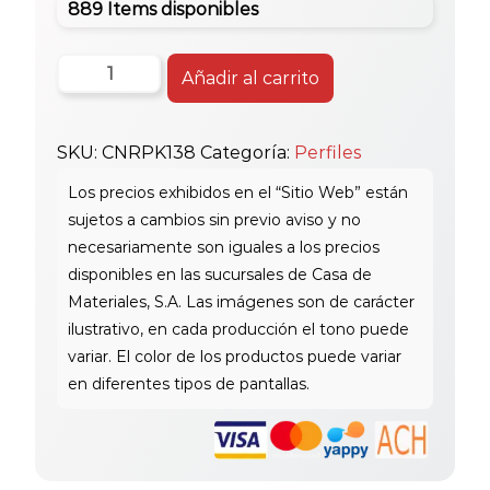
889 Items disponibles
Perfil
Añadir al carrito
Pvc
Linea
SKU:
CNRPK138
Categoría:
Perfiles
Borde
2.5M
#38
cantidad