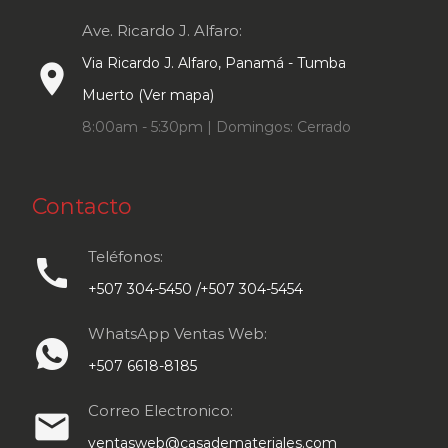
Ave. Ricardo J. Alfaro:
Via Ricardo J. Alfaro, Panamá - Tumba
place
Muerto (Ver mapa)
8:00am - 5:30pm | Domingos: Cerrado
Contacto
Teléfonos:
call
+507 304-5450 /+507 304-5454
WhatsApp Ventas Web:
+507 6618-8185
Correo Electronico:
email
ventasweb@casademateriales.com