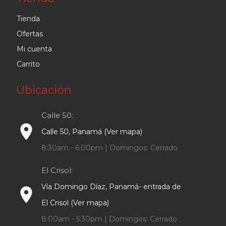
Tienda
Ofertas
Mi cuenta
Carrito
Ubicación
Calle 50:
place
Calle 50, Panamá (Ver mapa)
8:30am - 6:00pm | Domingos: Cerrado
El Crisol:
Vía Domingo Díaz, Panamá- entrada de
place
El Crisol (Ver mapa)
8:00am - 5:30pm | Domingos: Cerrado