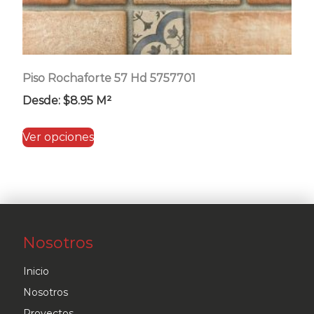
Piso Rochaforte 57 Hd 5757701
Desde:
$
8.95
M²
Este
Ver opciones
producto
tiene
múltiples
variantes.
Las
Nosotros
opciones
se
Inicio
pueden
Nosotros
elegir
Proyectos