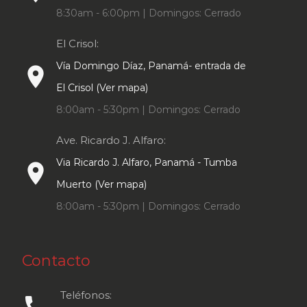
8:30am - 6:00pm | Domingos: Cerrado
El Crisol:
Vía Domingo Díaz, Panamá- entrada de
place
El Crisol (Ver mapa)
8:00am - 5:30pm | Domingos: Cerrado
Ave. Ricardo J. Alfaro:
Via Ricardo J. Alfaro, Panamá - Tumba
place
Muerto (Ver mapa)
8:00am - 5:30pm | Domingos: Cerrado
Contacto
Teléfonos:
call