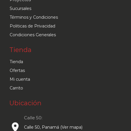
en
Sucursales
la
Términos y Condiciones
página
Politicas de Privacidad
de
Condiciones Generales
producto
Tienda
Tienda
Ofertas
Mi cuenta
Carrito
Ubicación
Calle 50:
place
Calle 50, Panamá (Ver mapa)