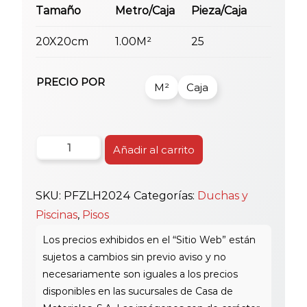
Tamaño
Metro/Caja
Pieza/Caja
20X20cm
1.00M²
25
PRECIO POR
M²
Caja
Piso
Añadir al carrito
Ducha
20X20
SKU:
PFZLH2024
Categorías:
Duchas y
Fz
Piscinas
,
Pisos
Wp
Lh2024
cantidad