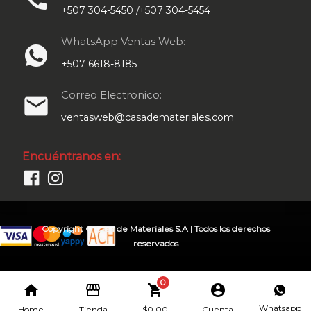
+507 304-5450 /+507 304-5454
WhatsApp Ventas Web:
+507 6618-8185
Correo Electronico:
email
ventasweb@casademateriales.com
Encuéntranos en:
Copyright © Casa de Materiales S.A | Todos los derechos
reservados
0
home
storefront
shopping_cart
account_circle
Whatsapp
Home
Tienda
$
0.00
Cuenta