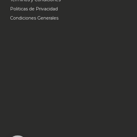
página
Politicas de Privacidad
de
Condiciones Generales
producto