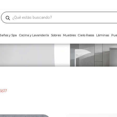
phone
ademateriales.com
304-5450
|
304-5454
|
6618-8185
Búsqueda
de
productos
Arcillas
Baños y Spa
Cocina y Lavandería
Sobres
Muebles
Cielo 
6611