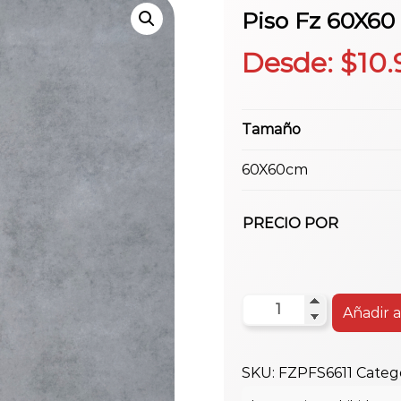
Piso Fz 60X60
Desde:
$
10.
Tamaño
60X60cm
PRECIO POR
Piso
Añadir a
Fz
60X60
SKU:
FZPFS6611
Categ
Fs6611