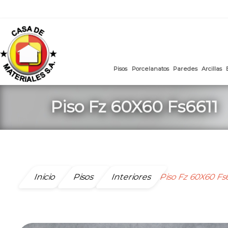
mail
:
ventasweb@casademateriales.com
|
proyectos@cas
Saltar
al
contenido
Pisos
Porcelanatos
Paredes
Piso Fz 60X60 Fs6611
Inicio
Pisos
Interiores
Piso Fz 60X60 Fs