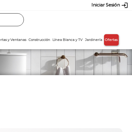
login
Iniciar Sesión
Rasos
Láminas
Puertas y Ventanas
Construcción
Línea Blanca y T