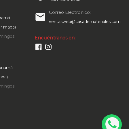
Correo Electronico:
email
anamá-
ventasweb@casademateriales.com
Ver mapa)
mingos:
Encuéntranos en:
:
Panamá -
apa)
mingos: