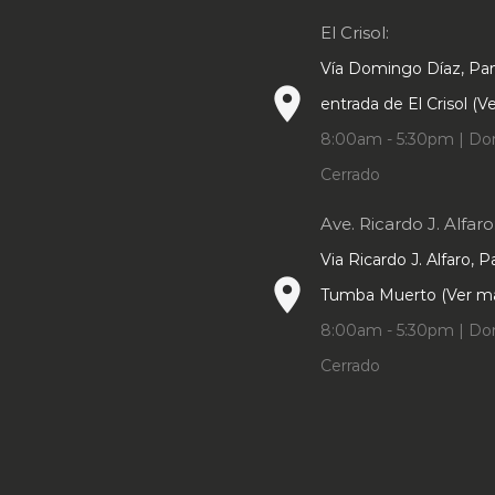
página
El Crisol:
de
Vía Domingo Díaz, P
producto
place
entrada de El Crisol (
8:00am - 5:30pm | Do
Cerrado
Ave. Ricardo J. Alfaro
Via Ricardo J. Alfaro, 
place
Tumba Muerto (Ver m
8:00am - 5:30pm | Do
Cerrado