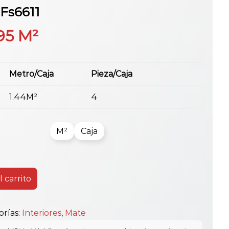
 Fs6611
95
M²
Metro/Caja
Pieza/Caja
1.44M²
4
M²
Caja
l carrito
orías:
Interiores
,
Mate