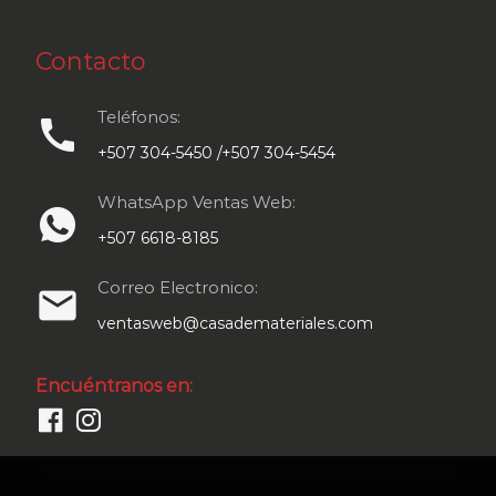
Contacto
Teléfonos:
call
+507 304-5450 /+507 304-5454
WhatsApp Ventas Web:
+507 6618-8185
Correo Electronico:
email
ventasweb@casademateriales.com
Encuéntranos en: