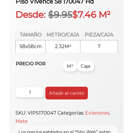
Piso Vivence 58 170047 Hd
Desde:
$
9.95
$
7.46
M²
TAMAÑO
METRO/CAJA
PIEZA/CAJA
58x58cm
2.32M²
7
PRECIO POR
M²
Caja
Piso
Añadir al carrito
Vivence
58
SKU:
VIPS170047
Categorías:
Exteriores
,
170047
Mate
Hd
cantidad