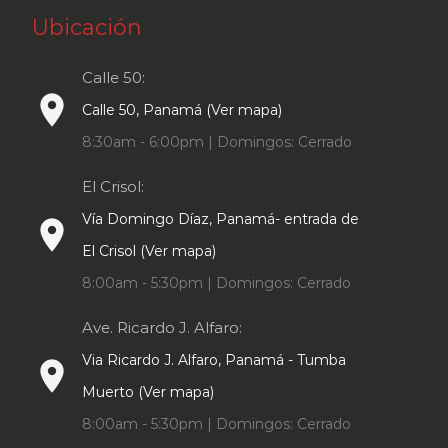
Ubicación
Calle 50:
place
Calle 50, Panamá (Ver mapa)
8:30am - 6:00pm | Domingos: Cerrado
El Crisol:
Vía Domingo Díaz, Panamá- entrada de
place
El Crisol (Ver mapa)
8:00am - 5:30pm | Domingos: Cerrado
Ave. Ricardo J. Alfaro:
Via Ricardo J. Alfaro, Panamá - Tumba
place
Muerto (Ver mapa)
8:00am - 5:30pm | Domingos: Cerrado