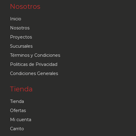
Nosotros
opciones
se
Inicio
pueden
Nosotros
elegir
Proyectos
en
Sucursales
la
Términos y Condiciones
página
Politicas de Privacidad
de
Condiciones Generales
producto
Tienda
Tienda
Ofertas
Mi cuenta
Carrito