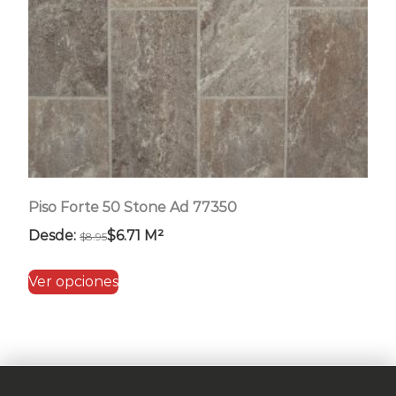
Piso Forte 50 Stone Ad 77350
Desde:
$
6.71
M²
$
8.95
Este
Ver opciones
producto
tiene
múltiples
variantes.
Las