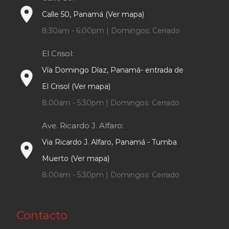
place
Calle 50, Panamá (Ver mapa)
8:30am - 6:00pm | Domingos: Cerrado
El Crisol:
Vía Domingo Díaz, Panamá- entrada de
place
El Crisol (Ver mapa)
8:00am - 5:30pm | Domingos: Cerrado
Ave. Ricardo J. Alfaro:
Via Ricardo J. Alfaro, Panamá - Tumba
place
Muerto (Ver mapa)
8:00am - 5:30pm | Domingos: Cerrado
Contacto