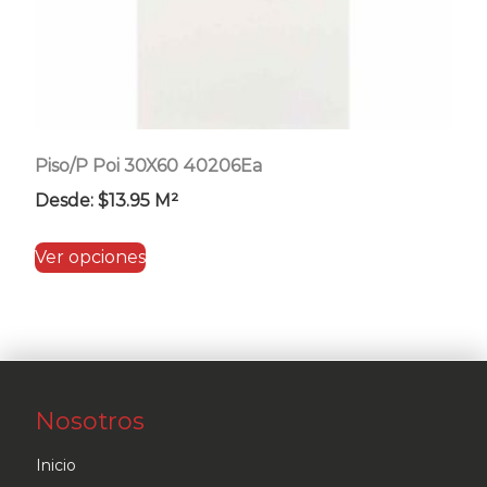
Piso/P Poi 30X60 40206Ea
Desde:
$
13.95
M²
Este
Ver opciones
producto
tiene
múltiples
variantes.
Las
Nosotros
opciones
se
Inicio
pueden