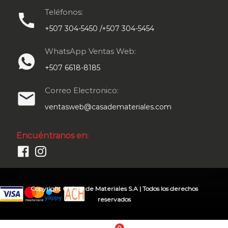
Teléfonos:
call
+507 304-5450 /+507 304-5454
WhatsApp Ventas Web:
+507 6618-8185
Correo Electronico:
email
ventasweb@casademateriales.com
Encuéntranos en:
Copyright © Casa de Materiales S.A | Todos los derechos
reservados
0