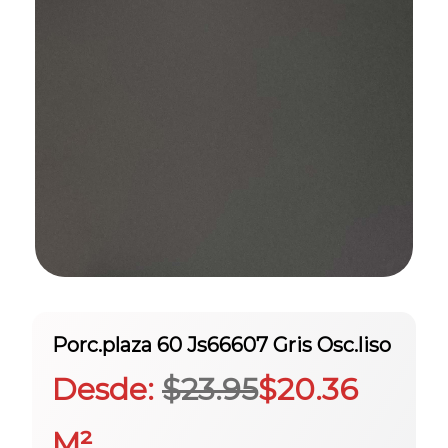
Porc.plaza 60 Js66607 Gris Osc.liso
Desde:
$
23.95
$
20.36
M²