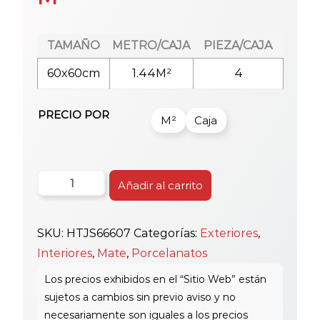
TAMAÑO
METRO/CAJA
PIEZA/CAJA
60x60cm
1.44M²
4
PRECIO POR
M²
Caja
Porc.plaza
Añadir al carrito
60
Js66607
SKU:
HTJS66607
Categorías:
Exteriores
,
Gris
Interiores
,
Mate
,
Porcelanatos
Osc.liso
cantidad