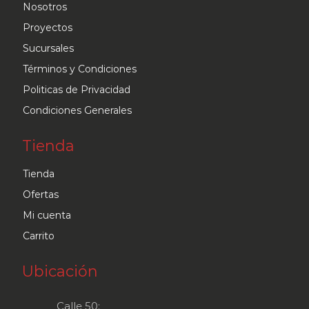
Nosotros
elegir
Proyectos
en
Sucursales
la
Términos y Condiciones
página
Politicas de Privacidad
de
Condiciones Generales
producto
Tienda
Tienda
Ofertas
Mi cuenta
Carrito
Ubicación
Calle 50: