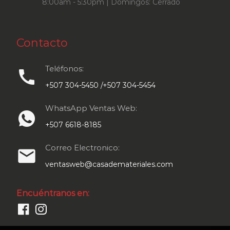
8:00am - 5:30pm | Domingos: Cerrado
Contacto
Teléfonos:
call
+507 304-5450 /+507 304-5454
WhatsApp Ventas Web:
+507 6618-8185
Correo Electronico:
email
ventasweb@casademateriales.com
Encuéntranos en: