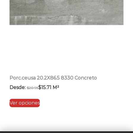
Porc.ceusa 20.2X86.5 8330 Concreto
Desde:
$
15.71
M²
$
20.95
Este
Ver opciones
producto
tiene
múltiples
variantes.