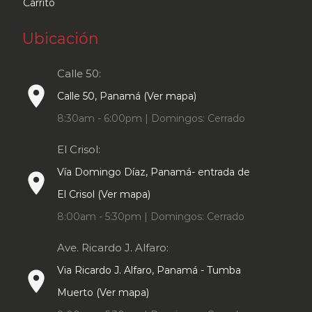
Carrito
Ubicación
Calle 50:
place
Calle 50, Panamá (Ver mapa)
8:30am - 6:00pm | Domingos: Cerrado
El Crisol:
Vía Domingo Díaz, Panamá- entrada de
place
El Crisol (Ver mapa)
8:00am - 5:30pm | Domingos: Cerrado
Ave. Ricardo J. Alfaro:
Via Ricardo J. Alfaro, Panamá - Tumba
place
Muerto (Ver mapa)