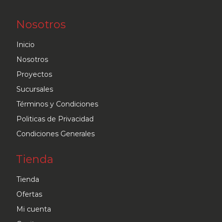
Las
Nosotros
opciones
se
Inicio
pueden
Nosotros
elegir
Proyectos
en
Sucursales
la
Términos y Condiciones
página
Politicas de Privacidad
de
Condiciones Generales
producto
Tienda
Tienda
Ofertas
Mi cuenta