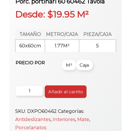
Porc. portinari 60 60462 Tavola
Desde:
$
19.95
M²
TAMAÑO
METRO/CAJA
PIEZA/CAJA
60x60cm
1.77M²
5
PRECIO POR
M²
Caja
Porc.
Añadir al carrito
portinari
60
SKU:
DXPO60462
Categorías:
60462
Antideslizantes
,
Interiores
,
Mate
,
Tavola
Porcelanatos
cantidad