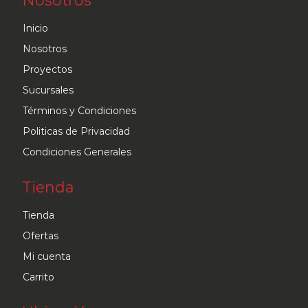
Nosotros
opciones
se
Inicio
pueden
Nosotros
elegir
Proyectos
en
Sucursales
la
Términos y Condiciones
página
Politicas de Privacidad
de
Condiciones Generales
producto
Tienda
Tienda
Ofertas
Mi cuenta
Carrito