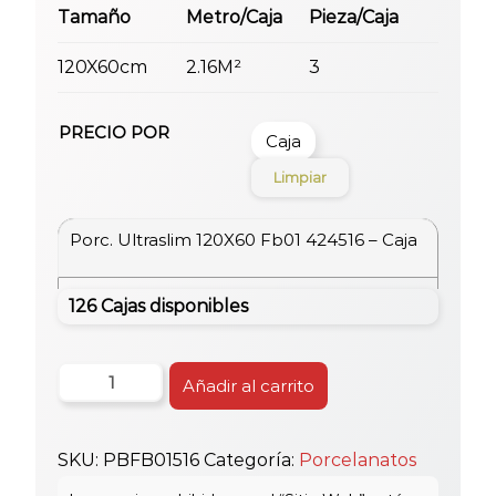
Tamaño
Metro/Caja
Pieza/Caja
120X60cm
2.16M²
3
PRECIO POR
Caja
Limpiar
Porc. Ultraslim 120X60 Fb01 424516 – Caja
126 Cajas disponibles
Porc.
Añadir al carrito
Ultraslim
120X60
SKU:
PBFB01516
Categoría:
Porcelanatos
Fb01
424516