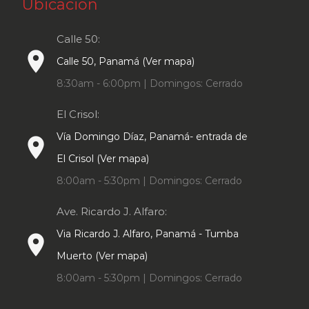
Ubicación
Calle 50:
place
Calle 50, Panamá (Ver mapa)
8:30am - 6:00pm | Domingos: Cerrado
El Crisol:
Vía Domingo Díaz, Panamá- entrada de
place
El Crisol (Ver mapa)
8:00am - 5:30pm | Domingos: Cerrado
Ave. Ricardo J. Alfaro:
Via Ricardo J. Alfaro, Panamá - Tumba
place
Muerto (Ver mapa)
8:00am - 5:30pm | Domingos: Cerrado