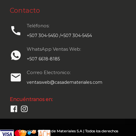
Contacto
Teléfonos:
call
+507 304-5450 /+507 304-5454
WhatsApp Ventas Web:
+507 6618-8185
Correo Electronico:
email
ventasweb@casademateriales.com
Encuéntranos en:
Copyright © Casa de Materiales S.A | Todos los derechos