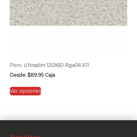
Porc. Ultraslim 120X60 Rga06 X11
Desde:
$
89.95
Caja
Este
Ver opciones
producto
tiene
múltiples
variantes.
Las