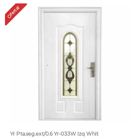
Oferta!
Of
Yr Pta.seg.ext/0.6 Yr-033W Izq Whit