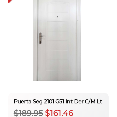
Puerta Seg 2101 G51 Int Der C/M Lt
El
El
$
189.95
$
161.46