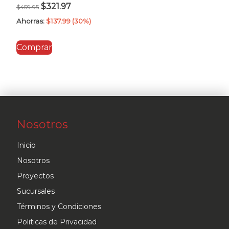
El
El
$
321.97
$
459.95
precio
precio
Ahorras:
$
137.99
(30%)
original
actual
Comprar
era:
es:
$459.95.
$321.97.
Nosotros
Inicio
Nosotros
Proyectos
Sucursales
Términos y Condiciones
Politicas de Privacidad