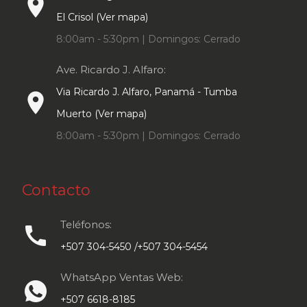
place
El Crisol (Ver mapa)
8:00am - 5:30pm | Domingos: Cerrado
Ave. Ricardo J. Alfaro:
Via Ricardo J. Alfaro, Panamá - Tumba
place
Muerto (Ver mapa)
8:00am - 5:30pm | Domingos: Cerrado
Contacto
Teléfonos:
call
+507 304-5450 /+507 304-5454
WhatsApp Ventas Web:
+507 6618-8185