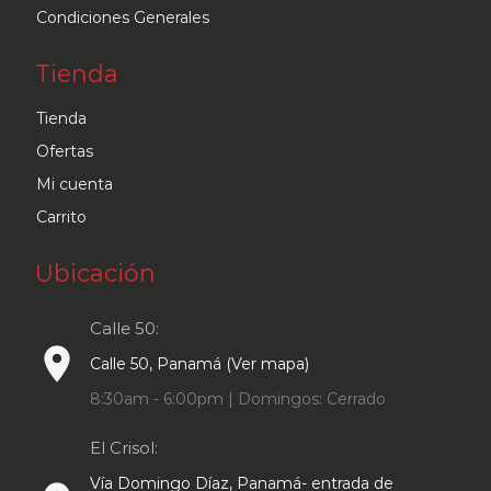
Condiciones Generales
Tienda
Tienda
Ofertas
Mi cuenta
Carrito
Ubicación
Calle 50:
place
Calle 50, Panamá (Ver mapa)
8:30am - 6:00pm | Domingos: Cerrado
El Crisol:
Vía Domingo Díaz, Panamá- entrada de