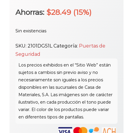
precio
precio
Ahorras:
$
28.49
(15%)
original
actual
Sin existencias
era:
es:
SKU:
2101DG51L
Categoría:
Puertas de
Seguridad
$189.95.
$161.46.