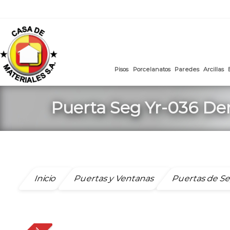
mail
:
ventasweb@casademateriales.com
|
proyectos@cas
Saltar
al
contenido
Pisos
Porcelanatos
Paredes
Puerta Seg Yr-036 Der
Inicio
Puertas y Ventanas
Puertas de S