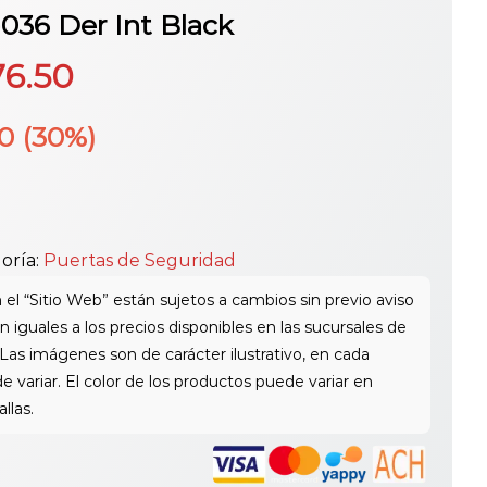
036 Der Int Black
El
76.50
cio
precio
50
(30%)
ginal
actual
:
es:
oría:
Puertas de Seguridad
5.00.
$276.50.