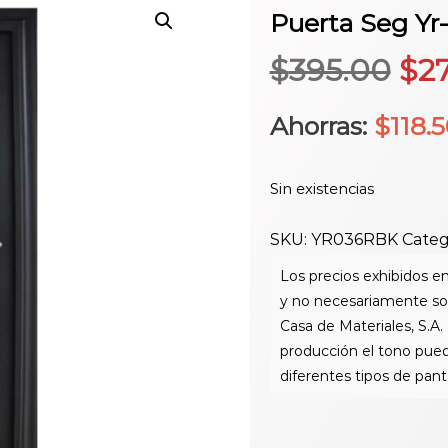
Puerta Seg Yr-
El
$
395.00
$
2
pre
Ahorras:
$
118.
ori
Sin existencias
era
SKU:
YR036RBK
Categ
$39