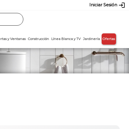
login
Iniciar Sesión
Rasos
Láminas
Puertas y Ventanas
Construcción
Línea Blanca y T