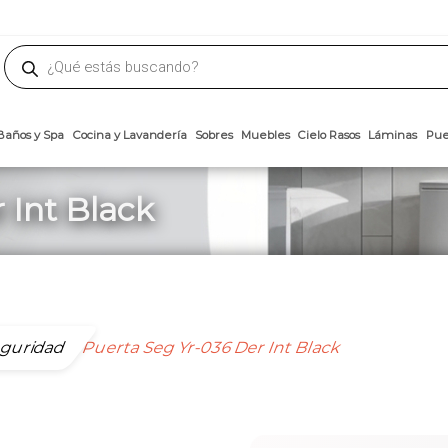
phone
ademateriales.com
304-5450
|
304-5454
|
6618-8185
Búsqueda
de
productos
Arcillas
Baños y Spa
Cocina y Lavandería
Sobres
Muebles
Cielo 
 Int Black
eguridad
Puerta Seg Yr-036 Der Int Black