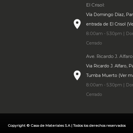
El Crisol:
Vía Domingo Díaz, P
place
entrada de El Crisol (
8:00am - 5:30pm | Do
Cerrado
Ave. Ricardo J. Alfaro
Via Ricardo J. Alfaro, 
place
Tumba Muerto (Ver m
8:00am - 5:30pm | Do
Cerrado
Copyright © Casa de Materiales S.A | Todos los derechos reservados