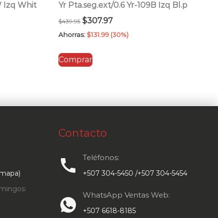
W Izq Whit
Yr Pta.seg.ext/0.6 Yr-109B Izq Bl.p
El
El
$
307.97
$
439.95
precio
precio
Ahorras:
$
131.99
(30%)
original
actual
Comprar
era:
es:
$439.95.
$307.97.
Contacto
Teléfonos:
call
 mapa)
+507 304-5450 /+507 304-5454
mingos:
WhatsApp Ventas Web:
+507 6618-8185