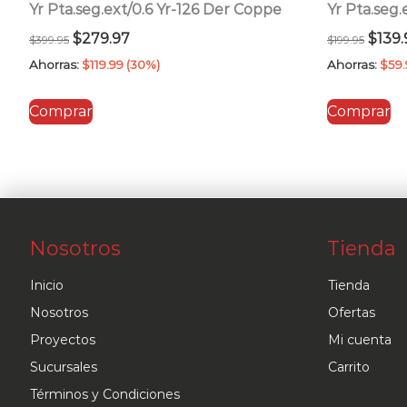
Yr Pta.seg.ext/0.6 Yr-126 Der Coppe
Yr Pta.seg.
El
El
El
$
279.97
$
139.
$
399.95
$
199.95
precio
precio
preci
Ahorras:
$
119.99
(30%)
Ahorras:
$
59.
original
actual
origi
Comprar
Comprar
era:
es:
era:
$399.95.
$279.97.
$199.
Nosotros
Tienda
Inicio
Tienda
Nosotros
Ofertas
Proyectos
Mi cuenta
Sucursales
Carrito
Términos y Condiciones