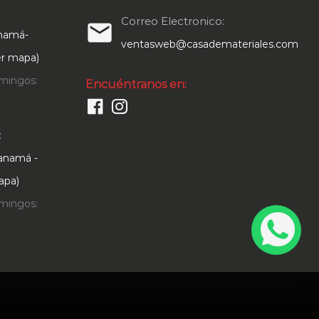
Correo Electronico:
email
anamá-
ventasweb@casademateriales.com
Ver mapa)
mingos:
Encuéntranos en:
:
Panamá -
apa)
mingos: