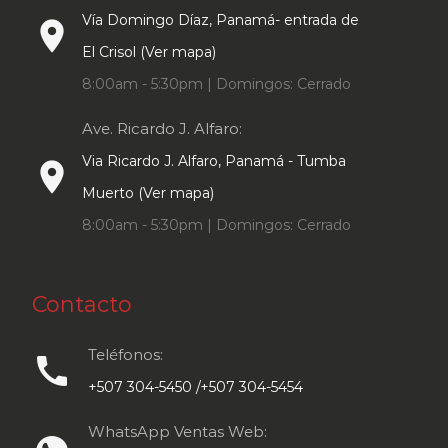
Vía Domingo Díaz, Panamá- entrada de
place
El Crisol (Ver mapa)
8:00am - 5:30pm | Domingos: Cerrado
Ave. Ricardo J. Alfaro:
Via Ricardo J. Alfaro, Panamá - Tumba
place
Muerto (Ver mapa)
8:00am - 5:30pm | Domingos: Cerrado
Contacto
Teléfonos:
call
+507 304-5450 /+507 304-5454
WhatsApp Ventas Web: