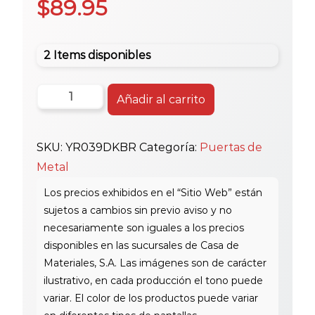
$
89.95
2 Items disponibles
Puerta
Añadir al carrito
Yr-
039
SKU:
YR039DKBR
Categoría:
Puertas de
Metal
Metal
Min.3X7
Dark
B
cantidad