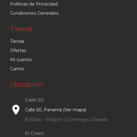
Politicas de Privacidad
Condiciones Generales
Tienda
Tienda
Ofertas
Mi cuenta
Carrito
Ubicación
Calle 50:
place
Calle 50, Panamá (Ver mapa)
8:30am - 6:00pm | Domingos: Cerrado
El Crisol: