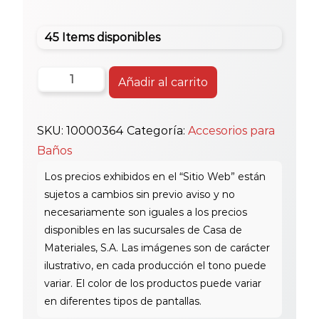
45 Items disponibles
Pvc
Añadir al carrito
Adapter
Macho
SKU:
10000364
Categoría:
Accesorios para
3/4"
Baños
cantidad