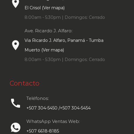
place
El Crisol (Ver mapa)
8:00am - 5:30pm | Domingos: Cerrado
Ave. Ricardo J. Alfaro:
Via Ricardo J. Alfaro, Panamá - Tumba
place
Muerto (Ver mapa)
8:00am - 5:30pm | Domingos: Cerrado
Contacto
Teléfonos:
call
+507 304-5450 /+507 304-5454
WhatsApp Ventas Web:
+507 6618-8185