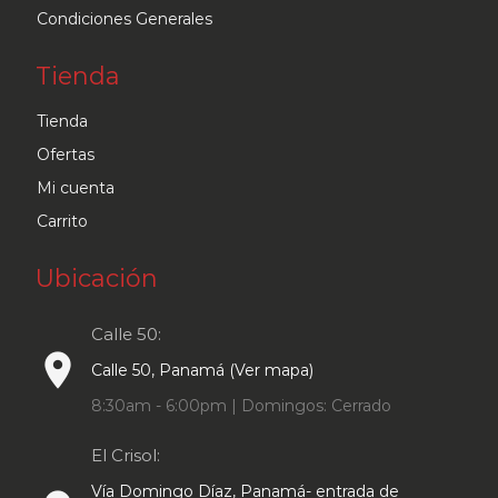
Condiciones Generales
Tienda
Tienda
Ofertas
Mi cuenta
Carrito
Ubicación
Calle 50:
place
Calle 50, Panamá (Ver mapa)
8:30am - 6:00pm | Domingos: Cerrado
El Crisol:
Vía Domingo Díaz, Panamá- entrada de