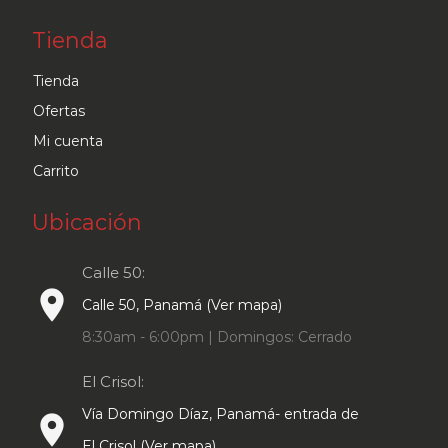
Tienda
Tienda
Ofertas
Mi cuenta
Carrito
Ubicación
Calle 50:
place
Calle 50, Panamá (Ver mapa)
8:30am - 6:00pm | Domingos: Cerrado
El Crisol:
Vía Domingo Díaz, Panamá- entrada de
place
El Crisol (Ver mapa)