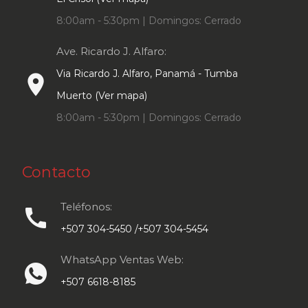
8:00am - 5:30pm | Domingos: Cerrado
Ave. Ricardo J. Alfaro:
Via Ricardo J. Alfaro, Panamá - Tumba
place
Muerto (Ver mapa)
8:00am - 5:30pm | Domingos: Cerrado
Contacto
Teléfonos:
call
+507 304-5450 /+507 304-5454
WhatsApp Ventas Web:
+507 6618-8185