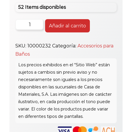
52 Items disponibles
Pvc
Añadir al carrito
Tee
Liso
SKU:
10000232
Categoría:
Accesorios para
3/4"
Baños
cantidad