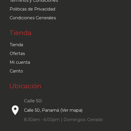
Términos y Condiciones
Politicas de Privacidad
Condiciones Generales
Tienda
Tienda
Ofertas
Mi cuenta
Carrito
Ubicación
Calle 50:
place
Calle 50, Panamá (Ver mapa)
8:30am - 6:00pm | Domingos: Cerrado