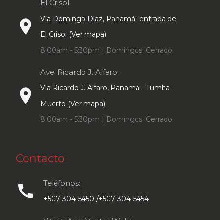
El Crisol:
Vía Domingo Díaz, Panamá- entrada de
place
El Crisol (Ver mapa)
8:00am - 5:30pm | Domingos: Cerrado
Ave. Ricardo J. Alfaro:
Via Ricardo J. Alfaro, Panamá - Tumba
place
Muerto (Ver mapa)
8:00am - 5:30pm | Domingos: Cerrado
Contacto
Teléfonos:
call
+507 304-5450 /+507 304-5454