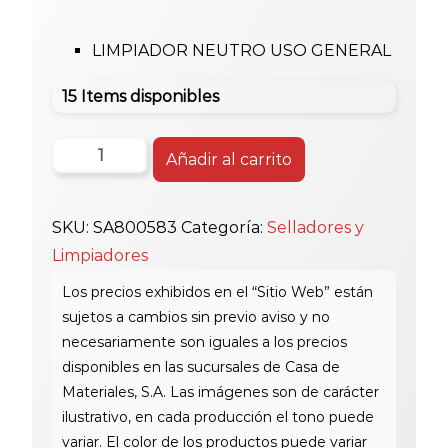
LIMPIADOR NEUTRO USO GENERAL
15 Items disponibles
Sar
Añadir al carrito
Neutral
Limon
SKU:
SA800583
Categoría:
Selladores y
32Oz
Limpiadores
cantidad