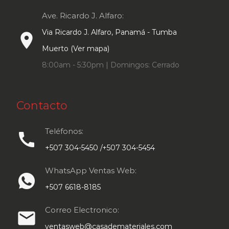
Ave. Ricardo J. Alfaro:
Via Ricardo J. Alfaro, Panamá - Tumba
place
Muerto (Ver mapa)
8:00am - 5:30pm | Domingos: Cerrado
Contacto
Teléfonos:
call
+507 304-5450 /+507 304-5454
WhatsApp Ventas Web:
+507 6618-8185
Correo Electronico:
email
ventasweb@casademateriales.com