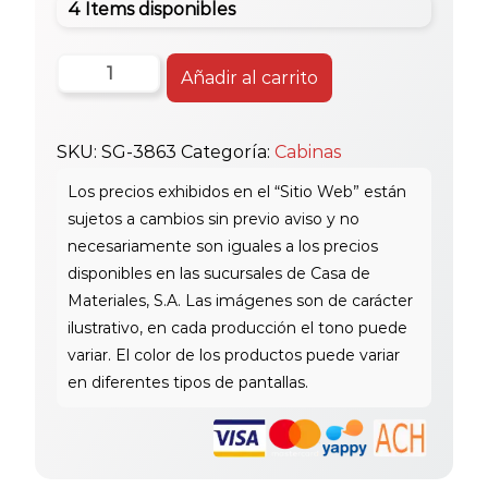
4 Items disponibles
Sg
Añadir al carrito
Cabina
De
SKU:
SG-3863
Categoría:
Cabinas
Baño
C/Base
J-
3863
cantidad