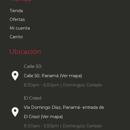
Tienda
Ofertas
Mi cuenta
Carrito
Ubicación
Calle 50:
place
Calle 50, Panamá (Ver mapa)
8:30am - 6:00pm | Domingos: Cerrado
El Crisol:
Vía Domingo Díaz, Panamá- entrada de
place
El Crisol (Ver mapa)
8:00am - 5:30pm | Domingos: Cerrado