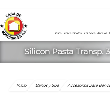
mail
:
ventasweb@casademateriales.com
|
proyectos@cas
Saltar
al
contenido
Pisos
Porcelanatos
Paredes
Silicon Pasta Transp. 
Inicio
Baños y Spa
Accesorios para Baño