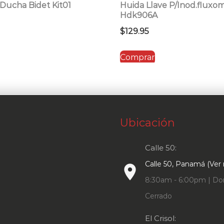
Ducha Bidet Kit01
Huida Llave P/Inod.fluxo
Hdk906A
$
129.95
Comprar
Ubicación
Calle 50:
Calle 50, Panamá (Ver
place
8:30am - 6:00pm | Do
Cerrado
El Crisol: