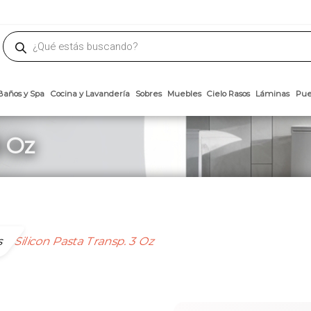
phone
ademateriales.com
304-5450
|
304-5454
|
6618-8185
Búsqueda
de
productos
Arcillas
Baños y Spa
Cocina y Lavandería
Sobres
Muebles
Cielo 
3 Oz
s
Silicon Pasta Transp. 3 Oz