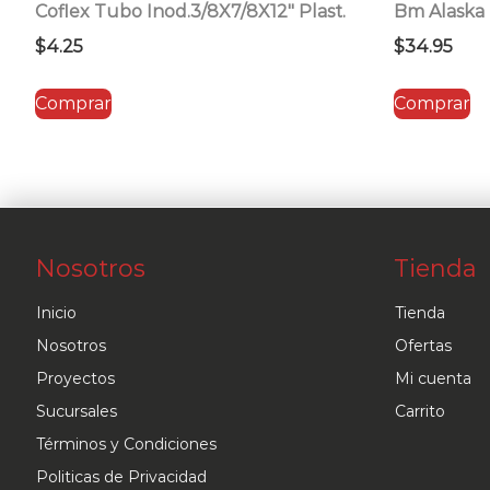
Coflex Tubo Inod.3/8X7/8X12″ Plast.
Bm Alaska 
$
4.25
$
34.95
Comprar
Comprar
Nosotros
Tienda
Inicio
Tienda
Nosotros
Ofertas
Proyectos
Mi cuenta
Sucursales
Carrito
Términos y Condiciones
Politicas de Privacidad