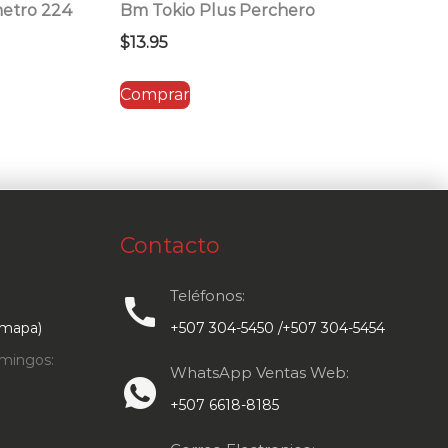
metro 224
Bm Tokio Plus Perchero
$
13.95
Comprar
Contacto
Teléfonos:
call
 mapa)
+507 304-5450 /+507 304-5454
mingos:
WhatsApp Ventas Web:
+507 6618-8185