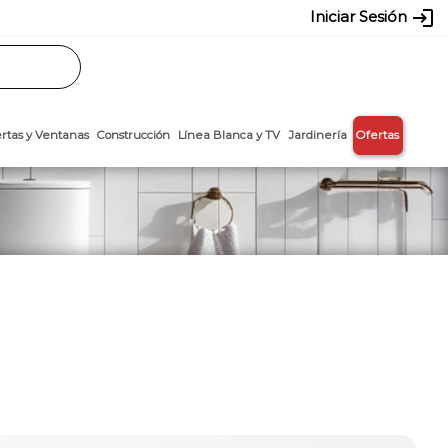
login
Iniciar Sesión
Rasos
Láminas
Puertas y Ventanas
Construcción
Línea Blanca y T