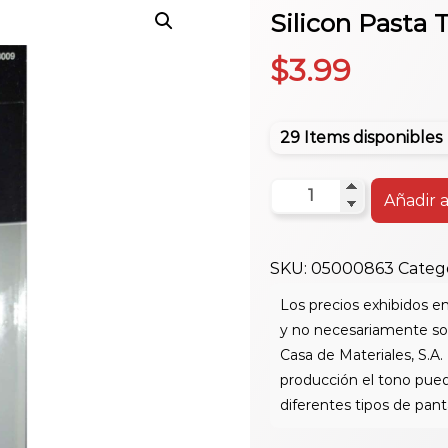
Silicon Pasta 
$
3.99
29 Items disponibles
Silicon
Añadir a
Pasta
Transp.
SKU:
05000863
Categ
3
Oz
cantidad