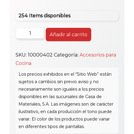
254 Items disponibles
Trampa
Añadir al carrito
Pvc
1
SKU:
10000402
Categoría:
Accesorios para
1/2"
Cocina
Fregador
cantidad