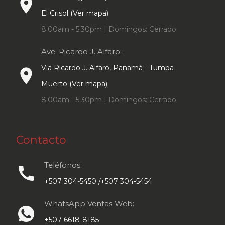
place
El Crisol (Ver mapa)
8:00am - 5:30pm | Domingos: Cerrado
Ave. Ricardo J. Alfaro:
Via Ricardo J. Alfaro, Panamá - Tumba
place
Muerto (Ver mapa)
8:00am - 5:30pm | Domingos: Cerrado
Contacto
Teléfonos:
call
+507 304-5450 /+507 304-5454
WhatsApp Ventas Web:
+507 6618-8185