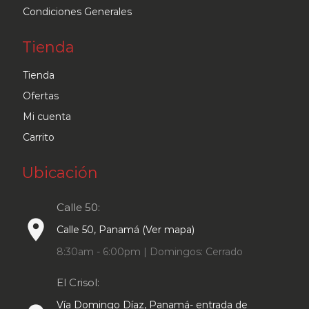
Condiciones Generales
Tienda
Tienda
Ofertas
Mi cuenta
Carrito
Ubicación
Calle 50:
place
Calle 50, Panamá (Ver mapa)
8:30am - 6:00pm | Domingos: Cerrado
El Crisol:
Vía Domingo Díaz, Panamá- entrada de