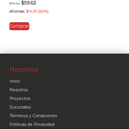
El
El
$
59.63
$
74.54
precio
precio
Ahorras:
$
14.91
(20%)
original
actual
Comprar
era:
es:
$74.54.
$59.63.
Nosotros
Inicio
Nosotros
Proyectos
Sucursales
Términos y Condiciones
Politicas de Privacidad