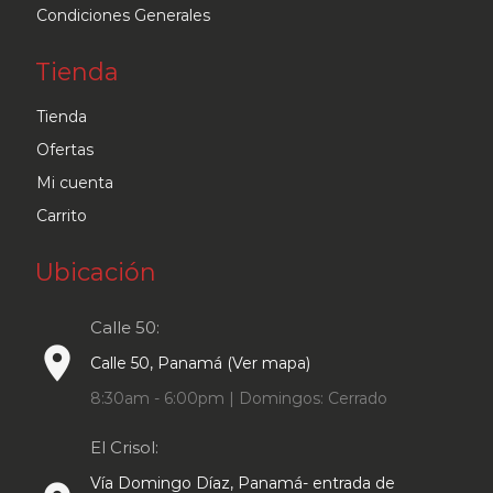
Condiciones Generales
Tienda
Tienda
Ofertas
Mi cuenta
Carrito
Ubicación
Calle 50:
place
Calle 50, Panamá (Ver mapa)
8:30am - 6:00pm | Domingos: Cerrado
El Crisol:
Vía Domingo Díaz, Panamá- entrada de