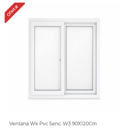
Oferta!
Of
Ventana Wk Pvc Senc. W3 90X120Cm