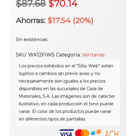
El
El
$
87.68
$
70.14
precio
precio
Ahorras:
$
17.54
(20%)
original
actual
Sin existencias
era:
es:
SKU:
WK12FIW5
Categoría:
Ventanas
$87.68.
$70.14.