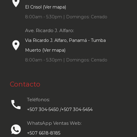
place
El Crisol (Ver mapa)
8:00am - 5:30pm | Domingos: Cerrado
Ave. Ricardo J. Alfaro:
Via Ricardo J. Alfaro, Panamá - Tumba
place
Muerto (Ver mapa)
8:00am - 5:30pm | Domingos: Cerrado
Contacto
Teléfonos:
call
+507 304-5450 /+507 304-5454
WhatsApp Ventas Web:
+507 6618-8185