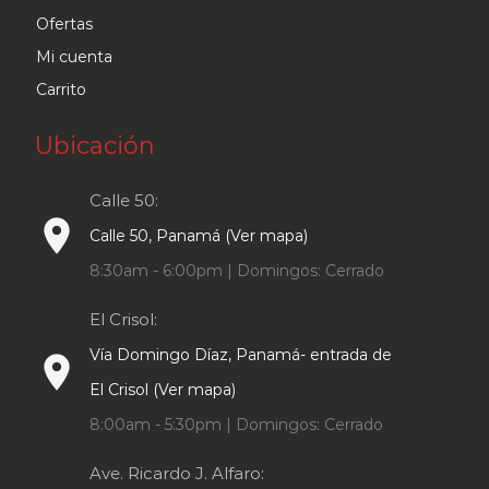
Ofertas
Mi cuenta
Carrito
Ubicación
Calle 50:
place
Calle 50, Panamá (Ver mapa)
8:30am - 6:00pm | Domingos: Cerrado
El Crisol:
Vía Domingo Díaz, Panamá- entrada de
place
El Crisol (Ver mapa)
8:00am - 5:30pm | Domingos: Cerrado
Ave. Ricardo J. Alfaro: