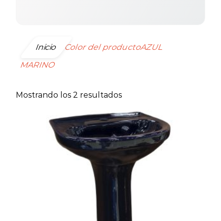
Inicio
Color del productoAZUL
MARINO
Ordenado
Mostrando los 2 resultados
por
precio:
bajo
a
alto