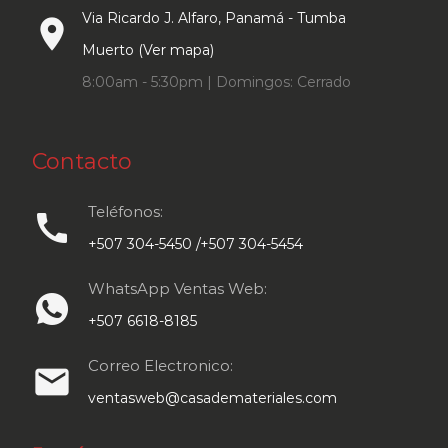
Via Ricardo J. Alfaro, Panamá - Tumba
place
Muerto (Ver mapa)
8:00am - 5:30pm | Domingos: Cerrado
Contacto
Teléfonos:
call
+507 304-5450 /+507 304-5454
WhatsApp Ventas Web:
+507 6618-8185
Correo Electronico:
email
ventasweb@casademateriales.com