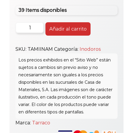
39 Items disponibles
Tarraco
Añadir al carrito
Azul
Marino
SKU:
TAMIINAM
Categoría:
Inodoros
Inod.minos
2Pz
cantidad
Marca:
Tarraco