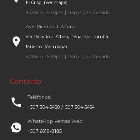
El Crisol (Ver mapa)
8:00am - 5:30pm | Domingos: Cerrado
Ave. Ricardo J. Alfaro:
Via Ricardo J. Alfaro, Panamá - Tumba
place
Muerto (Ver mapa)
8:00am - 5:30pm | Domingos: Cerrado
Contacto
Teléfonos:
call
+507 304-5450 /+507 304-5454
WhatsApp Ventas Web:
+507 6618-8185