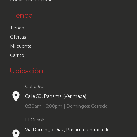
Tienda
Tienda
Ofertas
Mi cuenta
Carrito
Ubicación
Calle 50:
place
Calle 50, Panamá (Ver mapa)
8:30am - 6:00pm | Domingos: Cerrado
El Crisol:
Vía Domingo Díaz, Panamá- entrada de
place