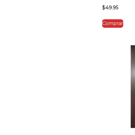
$
49.95
Comprar