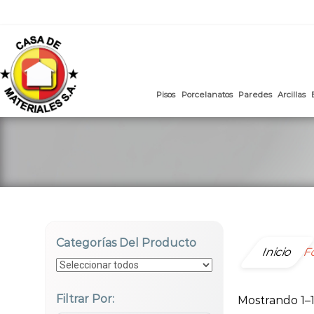
mail
:
ventasweb@casademateriales.com
|
proyectos@cas
Saltar
al
contenido
Pisos
Porcelanatos
Paredes
Categorías Del Producto
Inicio
F
Filtrar Por:
Mostrando 1–1