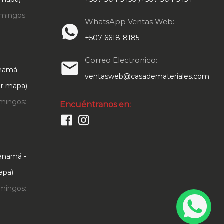
mingos:
WhatsApp Ventas Web:
+507 6618-8185
Correo Electronico:
email
anamá-
ventasweb@casademateriales.com
Ver mapa)
mingos:
Encuéntranos en:
:
Panamá -
apa)
mingos: