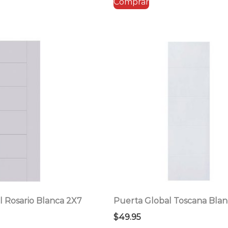
Comprar
era:
es:
1.96.
$43.95.
$35.16.
l Rosario Blanca 2X7
Puerta Global Toscana Blan
$
49.95