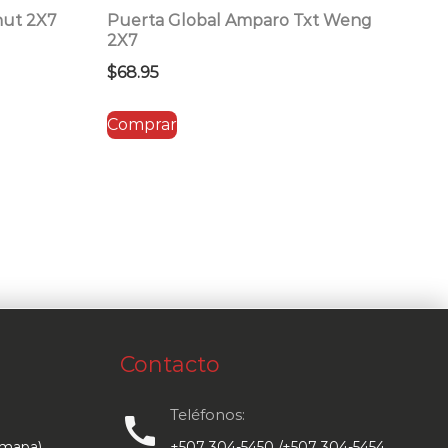
nut 2X7
Puerta Global Amparo Txt Weng
2X7
$
68.95
Comprar
Contacto
Teléfonos:
call
 mapa)
+507 304-5450 /+507 304-5454