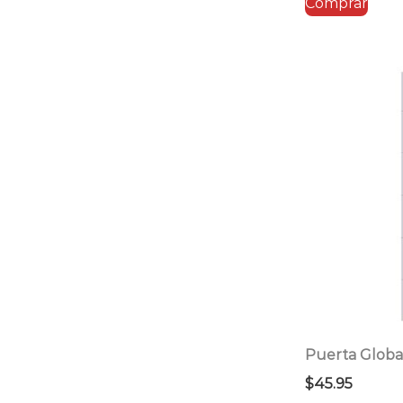
Comprar
era:
es:
$39.95.
$3
Puerta Globa
$
45.95