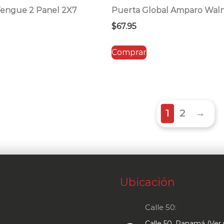
engue 2 Panel 2X7
Puerta Global Amparo Wal
$
67.95
Comprar
1
2
→
Ubicación
Calle 50:
Calle 50, Panamá (Ver