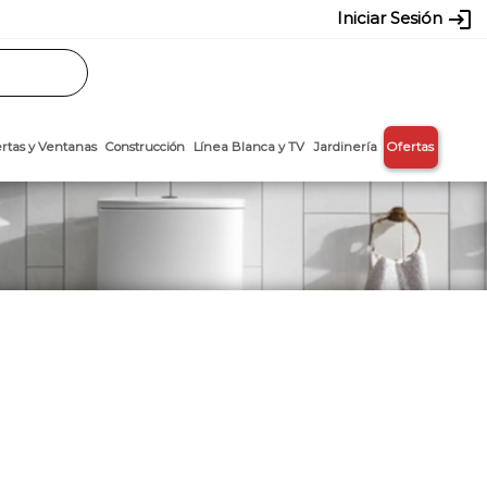
login
Iniciar Sesión
Rasos
Láminas
Puertas y Ventanas
Construcción
Línea Blanca y T