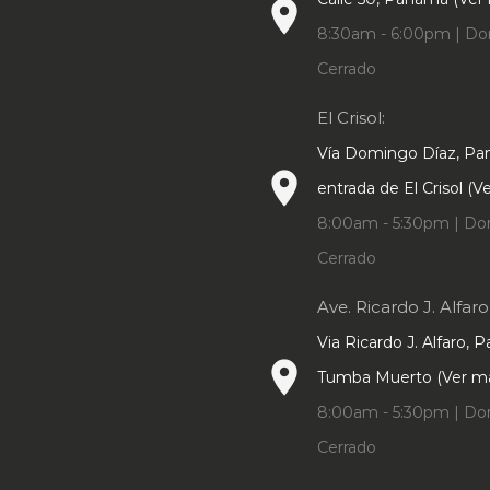
place
8:30am - 6:00pm | Do
Cerrado
El Crisol:
Vía Domingo Díaz, P
place
entrada de El Crisol (
8:00am - 5:30pm | Do
Cerrado
Ave. Ricardo J. Alfaro
Via Ricardo J. Alfaro, 
place
Tumba Muerto (Ver m
8:00am - 5:30pm | Do
Cerrado