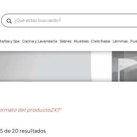
phone
ademateriales.com
304-5450
|
304-5454
|
6618-8185
Búsqueda
de
productos
Arcillas
Baños y Spa
Cocina y Lavandería
Sobres
Muebles
Cielo 
ormato del producto2X7'
Ordenado
5 de 20 resultados