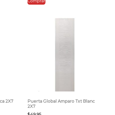
Comprar
era:
es:
$43.95.
$35.16.
ca 2X7
Puerta Global Amparo Txt Blanc
2X7
$
49.95