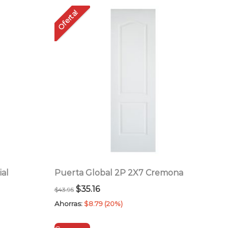
Oferta!
ial
Puerta Global 2P 2X7 Cremona
El
El
$
35.16
$
43.95
precio
precio
Ahorras:
$
8.79
(20%)
original
actual