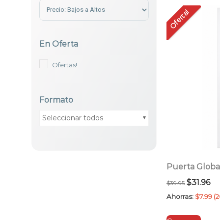
Sort Products
Oferta!
En Oferta
Ofertas!
Formato
Seleccionar todos
Puerta Global
El
El
$
31.96
$
39.95
precio
pr
Ahorras:
$
7.99
(
original
ac