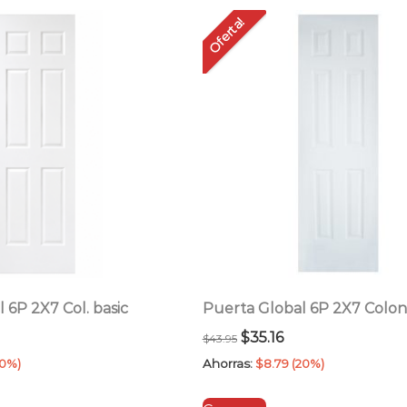
por
Oferta!
precio:
bajo
a
alto
 6P 2X7 Col. basic
Puerta Global 6P 2X7 Colon
El
El
$
35.16
$
43.95
ecio
precio
precio
20%)
Ahorras:
$
8.79
(20%)
tual
original
actual