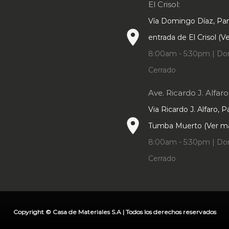
El Crisol:
Vía Domingo Díaz, P
place
entrada de El Crisol (
8:00am - 5:30pm | Do
Cerrado
Ave. Ricardo J. Alfaro
Via Ricardo J. Alfaro, 
place
Tumba Muerto (Ver m
8:00am - 5:30pm | Do
Cerrado
Copyright © Casa de Materiales S.A | Todos los derechos reservados