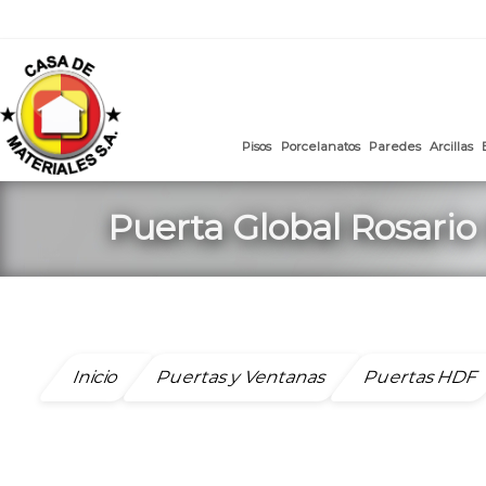
mail
:
ventasweb@casademateriales.com
|
proyectos@cas
Saltar
al
contenido
Pisos
Porcelanatos
Paredes
Puerta Global Rosario
Inicio
Puertas y Ventanas
Puertas HDF