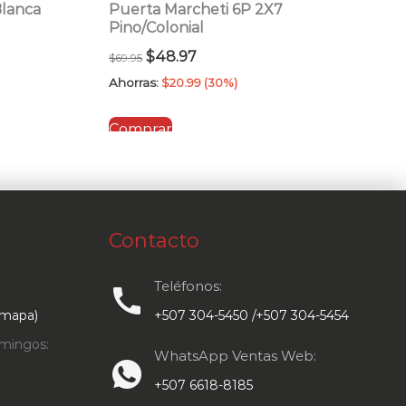
Blanca
Puerta Marcheti 6P 2X7
Pino/Colonial
El
El
$
48.97
$
69.95
precio
precio
Ahorras:
$
20.99
(30%)
original
actual
Comprar
era:
es:
$69.95.
$48.97.
Contacto
Teléfonos:
call
 mapa)
+507 304-5450 /+507 304-5454
mingos:
WhatsApp Ventas Web:
+507 6618-8185