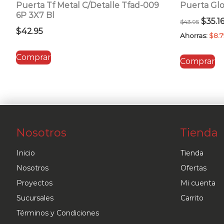
Puerta Tf Metal C/Detalle Tfad-009
Puerta Gl
6P 3X7 Bl
El
$
35.1
$
43.95
$
42.95
preci
Ahorras:
$
8.7
origin
Comprar
Comprar
era:
$43.9
Nosotros
Tienda
Inicio
Tienda
Nosotros
Ofertas
Proyectos
Mi cuenta
Sucursales
Carrito
Términos y Condiciones