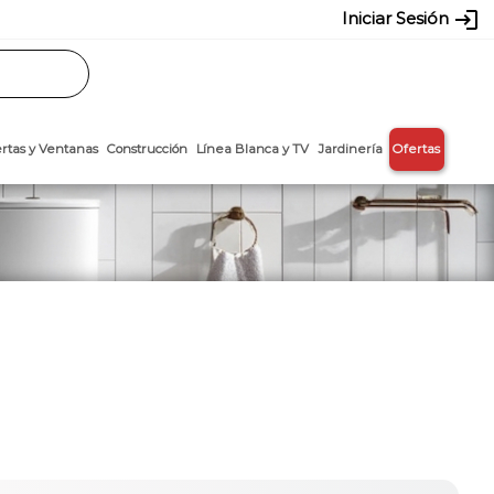
login
Iniciar Sesión
Rasos
Láminas
Puertas y Ventanas
Construcción
Línea Blanca y T