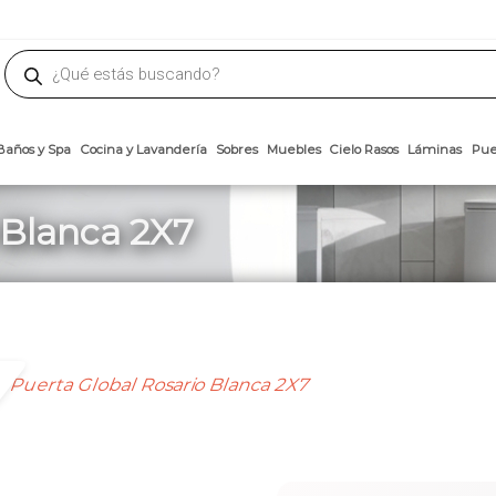
phone
ademateriales.com
304-5450
|
304-5454
|
6618-8185
Búsqueda
de
productos
Arcillas
Baños y Spa
Cocina y Lavandería
Sobres
Muebles
Cielo 
 Blanca 2X7
Puerta Global Rosario Blanca 2X7