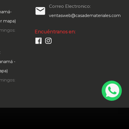
Correo Electronico:
email
anamá-
ventasweb@casademateriales.com
Ver mapa)
mingos:
Encuéntranos en:
:
Panamá -
apa)
mingos: