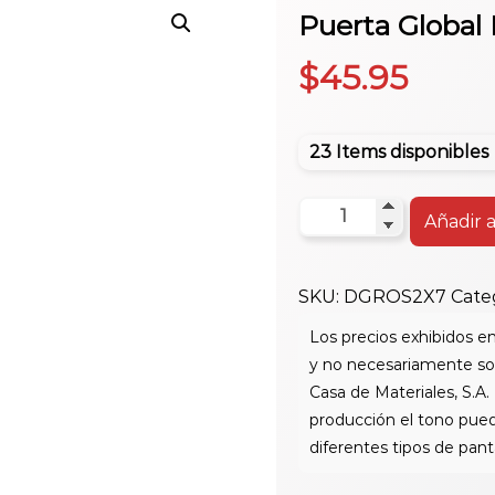
Puerta Global 
$
45.95
23 Items disponibles
Puerta
Añadir a
Global
Rosario
SKU:
DGROS2X7
Cate
Blanca
2X7
cantidad