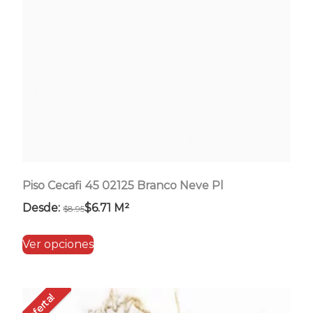
elegir
en
la
página
de
producto
Piso Cecafi 45 02125 Branco Neve Pl
Desde:
$
6.71
M²
$
8.95
Este
Ver opciones
producto
tiene
múltiples
Oferta!
variantes.