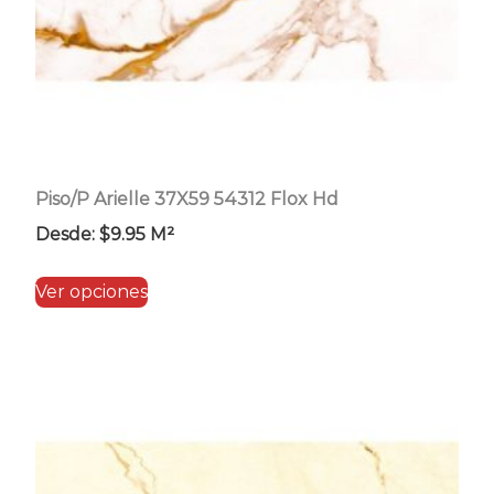
página
de
producto
Piso/P Arielle 37X59 54312 Flox Hd
Desde:
$
9.95
M²
Este
Ver opciones
producto
tiene
múltiples
variantes.
Las
opciones
se