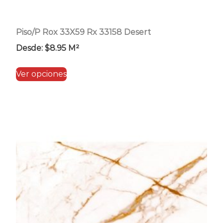
Piso/P Rox 33X59 Rx 33158 Desert
Desde:
$
8.95
M²
Este
Ver opciones
producto
tiene
múltiples
variantes.
Las
opciones
se
pueden
elegir
en
la