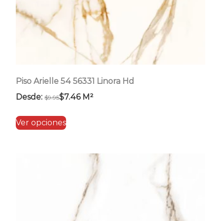
página
de
producto
Piso Arielle 54 56331 Linora Hd
Desde:
$
7.46
M²
$
9.95
Este
Ver opciones
producto
tiene
múltiples
variantes.
Las
opciones
se