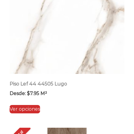
pueden
elegir
en
la
página
de
producto
Piso Lef 44 44505 Lugo
Desde:
$
7.95
M²
Este
Ver opciones
producto
tiene
múltiples