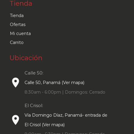
Tienda
Tienda
Ofertas
Mi cuenta
Carrito
Ubicación
Calle 50:
place
Calle 50, Panamá (Ver mapa)
8:30am - 6:00pm | Domingos: Cerrado
El Crisol:
Vía Domingo Díaz, Panamá- entrada de
place
El Crisol (Ver mapa)