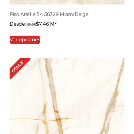
Piso Arielle 54 56329 Miami Beige
Desde:
$
7.46
M²
$
9.95
Este
Ver opciones
producto
tiene
múltiples
Oferta!
variantes.
Las
opciones
se
pueden
elegir
en
la