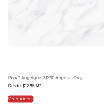
se
pueden
elegir
en
la
página
de
producto
Piso/P Angelgres 31X60 Angelus Gray
Desde:
$
12.95
M²
Este
Ver opciones
producto
tiene