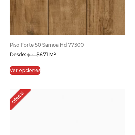
de
producto
Piso Forte 50 Samoa Hd 77300
Desde:
$
6.71
M²
$
8.95
Este
Ver opciones
producto
tiene
múltiples
Oferta!
variantes.
Las
opciones
se
pueden