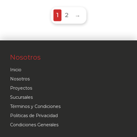
múltiples
variantes.
1
2
→
Las
opciones
se
pueden
elegir
Nosotros
en
Inicio
la
Nosotros
página
Proyectos
de
Sucursales
producto
Términos y Condiciones
Politicas de Privacidad
Condiciones Generales