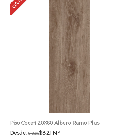
Oferta!
variantes.
Las
opciones
se
pueden
elegir
en
la
página
de
producto
Piso Cecafi 20X60 Albero Ramo Plus
Desde:
$
8.21
M²
$
10.95