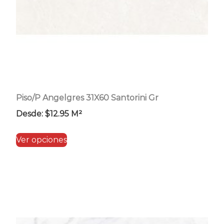
la
página
de
producto
Piso/P Angelgres 31X60 Santorini Gr
Desde:
$
12.95
M²
Este
Ver opciones
producto
tiene
múltiples
variantes.
Las
opciones