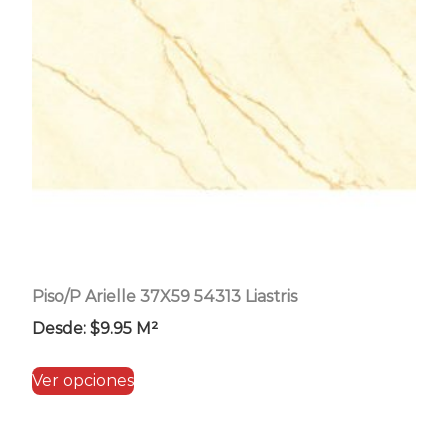
pueden
elegir
en
la
página
de
producto
Piso/P Arielle 37X59 54313 Liastris
Desde:
$
9.95
M²
Este
Ver opciones
producto
tiene
múltiples