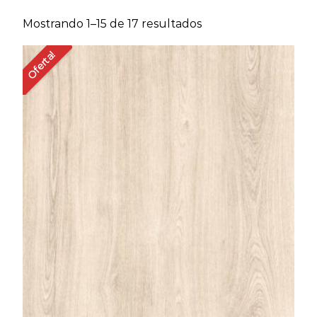
Ordenado
Mostrando 1–15 de 17 resultados
por
Oferta!
precio:
bajo
a
alto