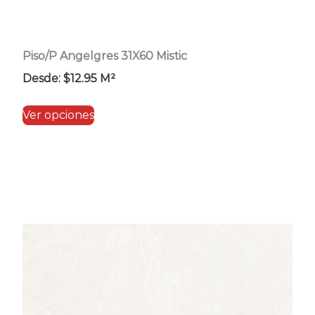
Piso/P Angelgres 31X60 Mistic
Desde:
$
12.95
M²
Este
Ver opciones
producto
tiene
múltiples
variantes.
Las
opciones
se
pueden
elegir
en