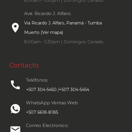
8:00am - 5:30pm | Domingos: Cerrado
Ave. Ricardo J. Alfaro:
Via Ricardo J. Alfaro, Panamá - Tumba
place
Muerto (Ver mapa)
8:00am - 5:30pm | Domingos: Cerrado
Contacto
Teléfonos:
call
+507 304-5450 /+507 304-5454
WhatsApp Ventas Web:
+507 6618-8185
Correo Electronico:
email