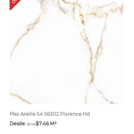
Las
opciones
se
pueden
elegir
en
la
página
de
producto
Piso Arielle 54 56302 Florence Hd
Desde:
$
7.46
M²
$
9.95