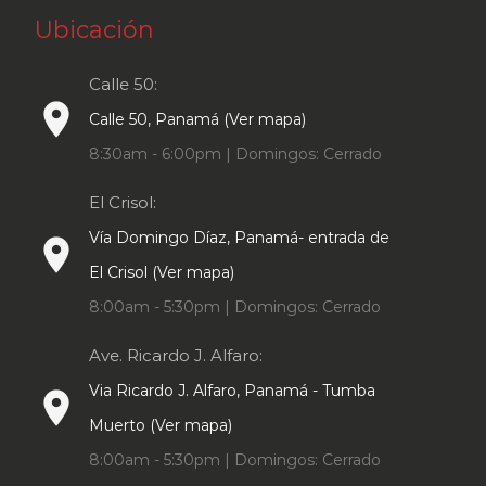
Ubicación
Calle 50:
place
Calle 50, Panamá (Ver mapa)
8:30am - 6:00pm | Domingos: Cerrado
El Crisol:
Vía Domingo Díaz, Panamá- entrada de
place
El Crisol (Ver mapa)
8:00am - 5:30pm | Domingos: Cerrado
Ave. Ricardo J. Alfaro:
Via Ricardo J. Alfaro, Panamá - Tumba
place
Muerto (Ver mapa)
8:00am - 5:30pm | Domingos: Cerrado