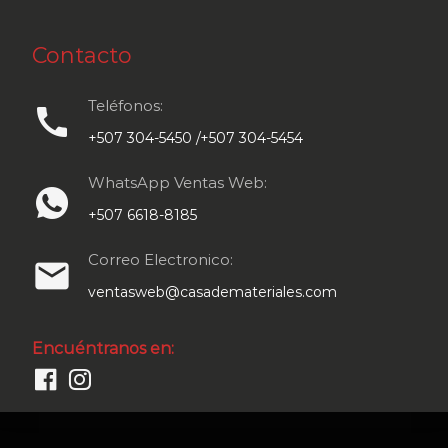
Contacto
Teléfonos:
call
+507 304-5450 /+507 304-5454
WhatsApp Ventas Web:
+507 6618-8185
Correo Electronico:
email
ventasweb@casademateriales.com
Encuéntranos en: