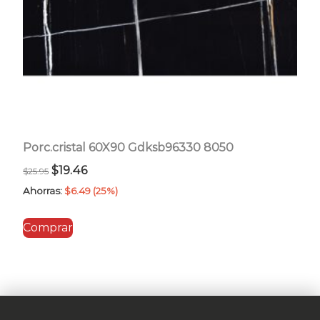
Porc.cristal 60X90 Gdksb96330 8050
El
El
$
19.46
$
25.95
precio
precio
Ahorras:
$
6.49
(25%)
original
actual
Comprar
era:
es:
$25.95.
$19.46.