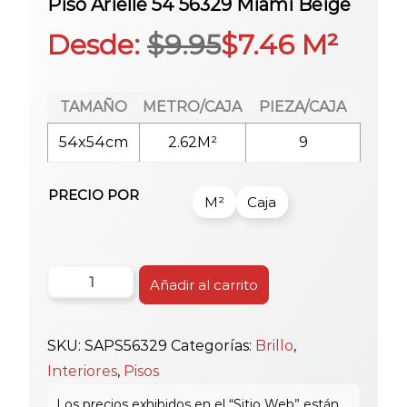
Piso Arielle 54 56329 Miami Beige
Desde:
$
9.95
$
7.46
M²
TAMAÑO
METRO/CAJA
PIEZA/CAJA
54x54cm
2.62M²
9
PRECIO POR
M²
Caja
Piso
Añadir al carrito
Arielle
54
SKU:
SAPS56329
Categorías:
Brillo
,
56329
Interiores
,
Pisos
Miami
Beige