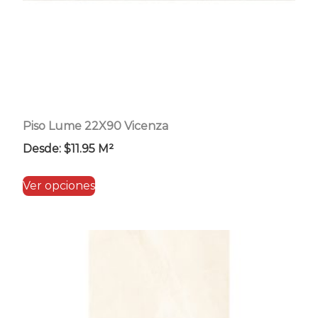
página
de
producto
Piso Lume 22X90 Vicenza
Desde:
$
11.95
M²
Este
Ver opciones
producto
tiene
múltiples
variantes.
Las
opciones
se