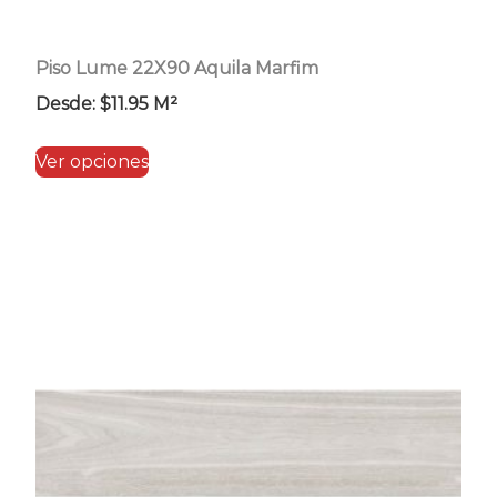
Piso Lume 22X90 Aquila Marfim
Desde:
$
11.95
M²
Este
Ver opciones
producto
tiene
múltiples
variantes.
Las
opciones
se
pueden
elegir
en
la