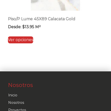
Piso/P Lume 45X89 Calacata Gold
Desde:
$
13.95
M²
Este
Ver opciones
producto
tiene
múltiples
variantes.
Las
opciones
Nosotros
se
pueden
Inicio
elegir
Nosotros
en
Proyectos