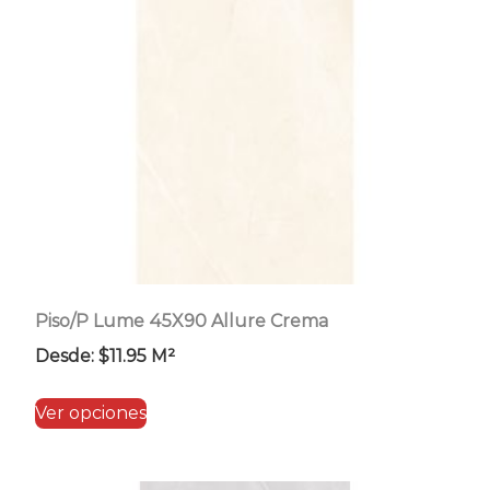
pueden
elegir
en
la
página
de
producto
Piso/P Lume 45X90 Allure Crema
Desde:
$
11.95
M²
Este
Ver opciones
producto
tiene
múltiples