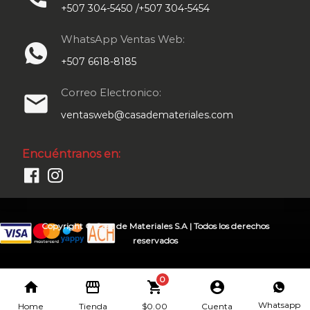
+507 304-5450 /+507 304-5454
WhatsApp Ventas Web:
+507 6618-8185
Correo Electronico:
email
ventasweb@casademateriales.com
Encuéntranos en:
Copyright © Casa de Materiales S.A | Todos los derechos
reservados
0
home
storefront
shopping_cart
account_circle
Whatsapp
Home
Tienda
$
0.00
Cuenta