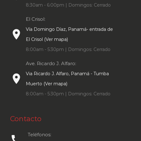
8:30am - 6:00pm | Domingos: Cerrado
El Crisol:
Vía Domingo Díaz, Panamá- entrada de
place
El Crisol (Ver mapa)
8:00am - 5:30pm | Domingos: Cerrado
Ave. Ricardo J. Alfaro:
Via Ricardo J. Alfaro, Panamá - Tumba
place
Muerto (Ver mapa)
8:00am - 5:30pm | Domingos: Cerrado
Contacto
Teléfonos:
call