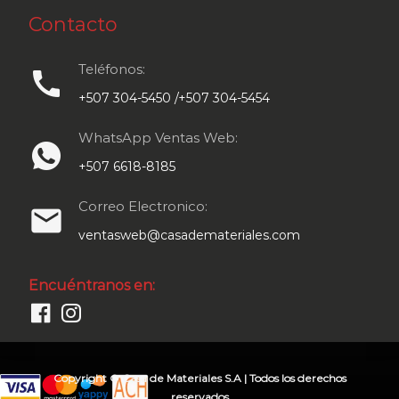
Contacto
Teléfonos:
call
+507 304-5450 /+507 304-5454
WhatsApp Ventas Web:
+507 6618-8185
Correo Electronico:
email
ventasweb@casademateriales.com
Encuéntranos en:
Copyright © Casa de Materiales S.A | Todos los derechos
reservados