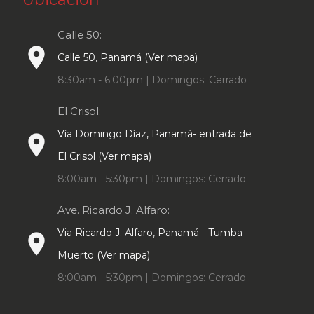
Calle 50:
place
Calle 50, Panamá (Ver mapa)
8:30am - 6:00pm | Domingos: Cerrado
El Crisol:
Vía Domingo Díaz, Panamá- entrada de
place
El Crisol (Ver mapa)
8:00am - 5:30pm | Domingos: Cerrado
Ave. Ricardo J. Alfaro:
Via Ricardo J. Alfaro, Panamá - Tumba
place
Muerto (Ver mapa)
8:00am - 5:30pm | Domingos: Cerrado