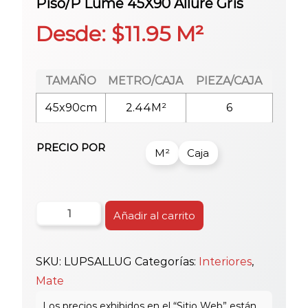
Piso/P Lume 45X90 Allure Gris
Desde:
$
11.95
M²
TAMAÑO
METRO/CAJA
PIEZA/CAJA
45x90cm
2.44M²
6
PRECIO POR
M²
Caja
Piso/P
Añadir al carrito
Lume
45X90
SKU:
LUPSALLUG
Categorías:
Interiores
,
Allure
Mate
Gris
cantidad