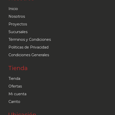
se
Inicio
pueden
Nosotros
elegir
Proyectos
en
Sucursales
la
Términos y Condiciones
página
Politicas de Privacidad
de
Condiciones Generales
producto
Tienda
Tienda
Ofertas
Mi cuenta
Carrito
Ubicación