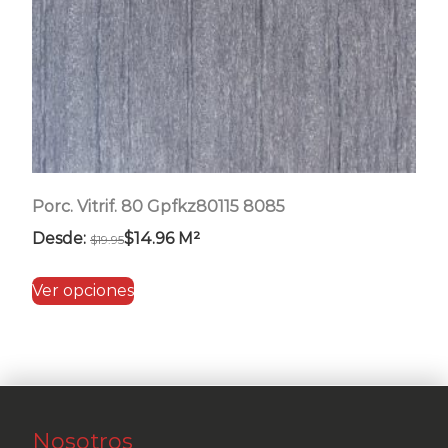
Porc. Vitrif. 80 Gpfkz80115 8085
Desde:
$
14.96
M²
$
19.95
Este
Ver opciones
producto
tiene
múltiples
variantes.
Las
Nosotros
opciones