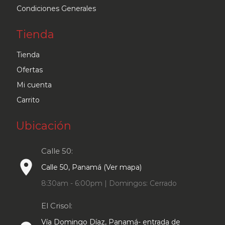
Condiciones Generales
Tienda
Tienda
Ofertas
Mi cuenta
Carrito
Ubicación
Calle 50:
place
Calle 50, Panamá (Ver mapa)
8:30am - 6:00pm | Domingos: Cerrado
El Crisol:
Vía Domingo Díaz, Panamá- entrada de