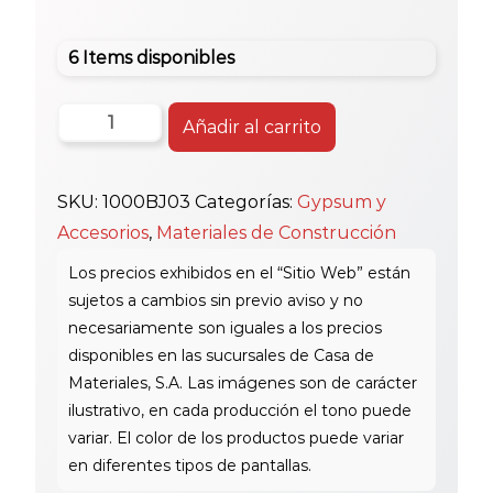
6 Items disponibles
Canales
Añadir al carrito
Col
Blanca
SKU:
1000BJ03
Categorías:
Gypsum y
Bajante
Accesorios
,
Materiales de Construcción
De
3"
cantidad