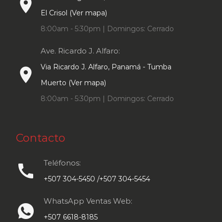
place
El Crisol (Ver mapa)
8:00am - 5:30pm | Domingos: Cerrado
Ave. Ricardo J. Alfaro:
Via Ricardo J. Alfaro, Panamá - Tumba
place
Muerto (Ver mapa)
8:00am - 5:30pm | Domingos: Cerrado
Contacto
Teléfonos:
call
+507 304-5450 /+507 304-5454
WhatsApp Ventas Web:
+507 6618-8185