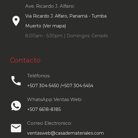
Ave. Ricardo J. Alfaro:
Via Ricardo J. Alfaro, Panamá - Tumba
place
Muerto (Ver mapa)
8:00am - 5:30pm | Domingos: Cerrado
Contacto
Teléfonos:
call
+507 304-5450 /+507 304-5454
WhatsApp Ventas Web:
+507 6618-8185
Correo Electronico:
email
ventasweb@casademateriales.com