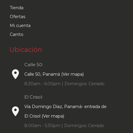
Tienda
Ofertas
Mi cuenta
Carrito
Ubicación
Calle 50:
place
Calle 50, Panamá (Ver mapa)
8:30am - 6:00pm | Domingos: Cerrado
El Crisol:
Vía Domingo Díaz, Panamá- entrada de
place
El Crisol (Ver mapa)
8:00am - 5:30pm | Domingos: Cerrado