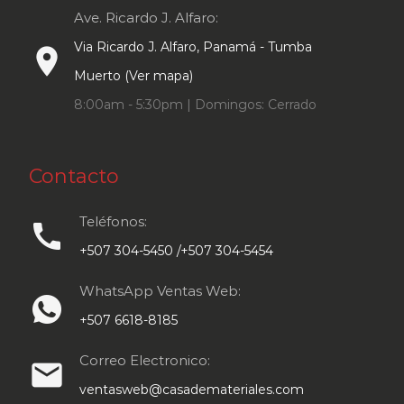
Ave. Ricardo J. Alfaro:
Via Ricardo J. Alfaro, Panamá - Tumba
place
Muerto (Ver mapa)
8:00am - 5:30pm | Domingos: Cerrado
Contacto
Teléfonos:
call
+507 304-5450 /+507 304-5454
WhatsApp Ventas Web:
+507 6618-8185
Correo Electronico:
email
ventasweb@casademateriales.com