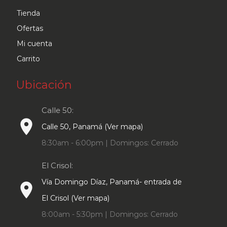
Tienda
Ofertas
Mi cuenta
Carrito
Ubicación
Calle 50:
place
Calle 50, Panamá (Ver mapa)
8:30am - 6:00pm | Domingos: Cerrado
El Crisol:
Vía Domingo Díaz, Panamá- entrada de
place
El Crisol (Ver mapa)
8:00am - 5:30pm | Domingos: Cerrado