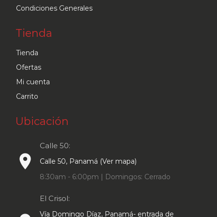
Condiciones Generales
Tienda
Tienda
Ofertas
Mi cuenta
Carrito
Ubicación
Calle 50:
place
Calle 50, Panamá (Ver mapa)
8:30am - 6:00pm | Domingos: Cerrado
El Crisol:
Vía Domingo Díaz, Panamá- entrada de