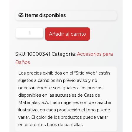
65 Items disponibles
Pvc
Añadir al carrito
Red
Liso
SKU:
10000341
Categoría:
Accesorios para
3/4
Baños
X
1/2
cantidad