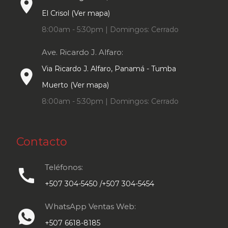
place
El Crisol (Ver mapa)
8:00am - 5:30pm | Domingos: Cerrado
Ave. Ricardo J. Alfaro:
Via Ricardo J. Alfaro, Panamá - Tumba
place
Muerto (Ver mapa)
8:00am - 5:30pm | Domingos: Cerrado
Contacto
Teléfonos:
call
+507 304-5450 /+507 304-5454
WhatsApp Ventas Web:
+507 6618-8185