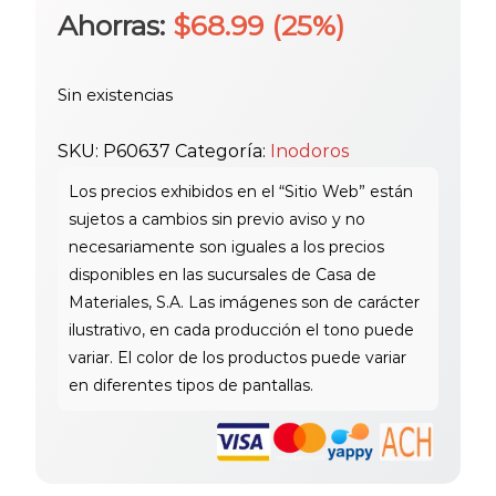
precio
precio
Ahorras:
$
68.99
(25%)
original
actual
Sin existencias
era:
es:
SKU:
P60637
Categoría:
Inodoros
$275.95.
$206.96.