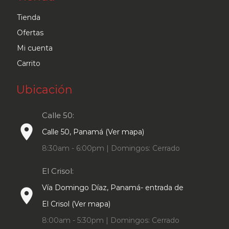
Tienda
Ofertas
Mi cuenta
Carrito
Ubicación
Calle 50:
place
Calle 50, Panamá (Ver mapa)
8:30am - 6:00pm | Domingos: Cerrado
El Crisol:
Vía Domingo Díaz, Panamá- entrada de
place
El Crisol (Ver mapa)
8:00am - 5:30pm | Domingos: Cerrado