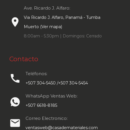
Ave. Ricardo J. Alfaro:
Via Ricardo J. Alfaro, Panamá - Tumba
place
Muerto (Ver mapa)
8:00am - 5:30pm | Domingos: Cerrado
Contacto
Teléfonos:
call
+507 304-5450 /+507 304-5454
WhatsApp Ventas Web:
+507 6618-8185
Correo Electronico:
email
ventasweb@casademateriales.com