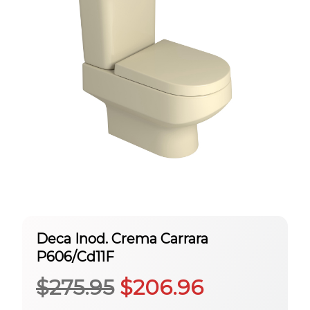
Deca Inod. Crema Carrara
P606/Cd11F
El
El
$
275.95
$
206.96