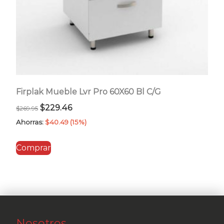
Firplak Mueble Lvr Pro 60X60 Bl C/G
El
El
$
229.46
$
269.95
precio
precio
Ahorras:
$
40.49
(15%)
original
actual
Comprar
era:
es:
$269.95.
$229.46.
Nosotros