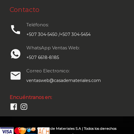
Contacto
Teléfonos:
call
+507 304-5450 /+507 304-5454
WhatsApp Ventas Web:
+507 6618-8185
Correo Electronico:
email
ventasweb@casademateriales.com
Encuéntranos en:
Copyright © Casa de Materiales S.A | Todos los derechos