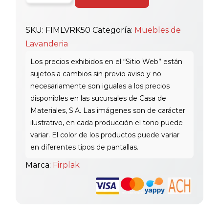
Mueble
Lvr
SKU:
FIMLVRK50
Categoría:
Muebles de
Kub
Lavanderia
50X50
Blanco
cantidad
Marca:
Firplak