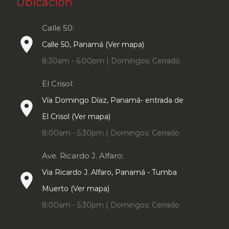
Ubicación
Calle 50:
place
Calle 50, Panamá (Ver mapa)
8:30am - 6:00pm | Domingos: Cerrado
El Crisol:
Vía Domingo Díaz, Panamá- entrada de
place
El Crisol (Ver mapa)
8:00am - 5:30pm | Domingos: Cerrado
Ave. Ricardo J. Alfaro:
Via Ricardo J. Alfaro, Panamá - Tumba
place
Muerto (Ver mapa)
8:00am - 5:30pm | Domingos: Cerrado