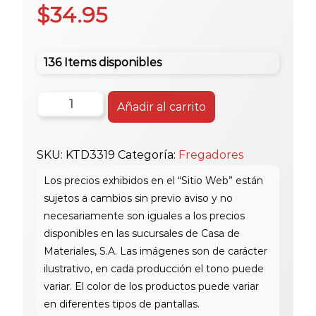
$
34.95
136 Items disponibles
Freg.
Añadir al carrito
Doble
33X19X6
SKU:
KTD3319
Categoría:
Fregadores
Ktd3319
C/Grapa
(838X483X153X0.6Mm)
Acero
Ss201
cantidad