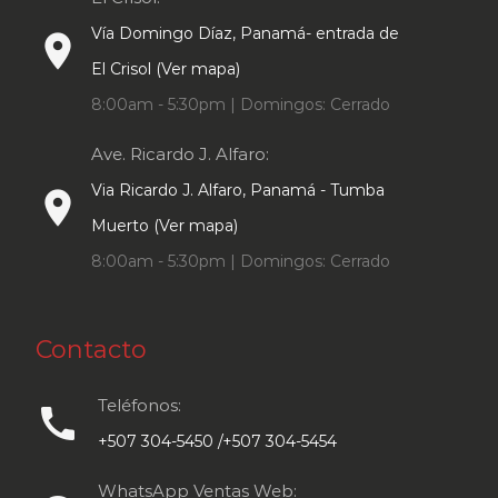
Vía Domingo Díaz, Panamá- entrada de
place
El Crisol (Ver mapa)
8:00am - 5:30pm | Domingos: Cerrado
Ave. Ricardo J. Alfaro:
Via Ricardo J. Alfaro, Panamá - Tumba
place
Muerto (Ver mapa)
8:00am - 5:30pm | Domingos: Cerrado
Contacto
Teléfonos:
call
+507 304-5450 /+507 304-5454
WhatsApp Ventas Web: