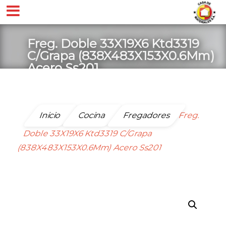
Freg. Doble 33X19X6 Ktd3319
C/Grapa (838X483X153X0.6Mm)
Acero Ss201
Inicio
Cocina
Fregadores
Freg.
Doble 33X19X6 Ktd3319 C/Grapa
(838X483X153X0.6Mm) Acero Ss201