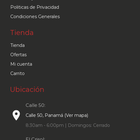
Politicas de Privacidad
Condiciones Generales
Tienda
Tienda
Ofertas
Mi cuenta
Carrito
Ubicación
Calle 50:
place
Calle 50, Panamá (Ver mapa)
8:30am - 6:00pm | Domingos: Cerrado
El Crisol: