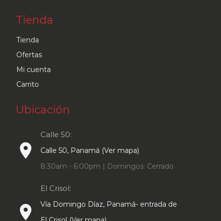
Tienda
Tienda
Ofertas
Mi cuenta
Carrito
Ubicación
Calle 50:
place
Calle 50, Panamá (Ver mapa)
8:30am - 6:00pm | Domingos: Cerrado
El Crisol:
Vía Domingo Díaz, Panamá- entrada de
place
El Crisol (Ver mapa)