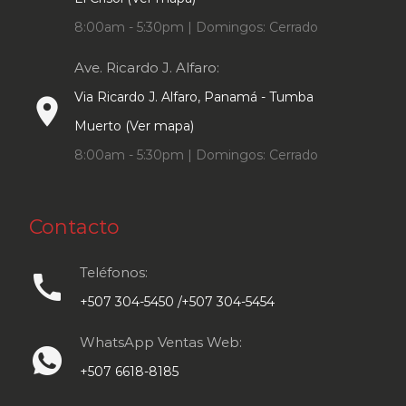
8:00am - 5:30pm | Domingos: Cerrado
Ave. Ricardo J. Alfaro:
Via Ricardo J. Alfaro, Panamá - Tumba
place
Muerto (Ver mapa)
8:00am - 5:30pm | Domingos: Cerrado
Contacto
Teléfonos:
call
+507 304-5450 /+507 304-5454
WhatsApp Ventas Web:
+507 6618-8185