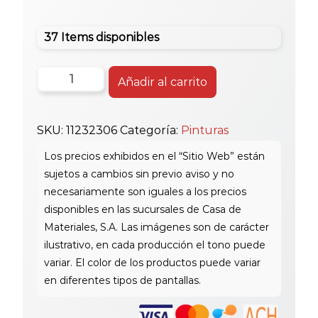
37 Items disponibles
Silicon
Añadir al carrito
Den
Braven
SKU:
11232306
Categoría:
Pinturas
1001
U
Transp.
cantidad