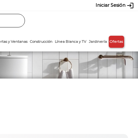
login
Iniciar Sesión
Rasos
Láminas
Puertas y Ventanas
Construcción
Línea Blanca y T