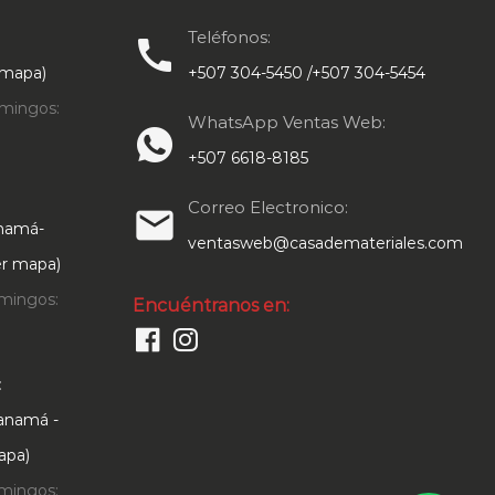
Teléfonos:
call
 mapa)
+507 304-5450 /+507 304-5454
mingos:
WhatsApp Ventas Web:
+507 6618-8185
Correo Electronico:
email
anamá-
ventasweb@casademateriales.com
Ver mapa)
mingos:
Encuéntranos en:
:
Panamá -
apa)
mingos: