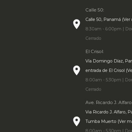
Calle 50:
Calle 50, Panamá (Ver
place
8:30am - 6:00pm | Do
Cerrado
El Crisol:
Vía Domingo Díaz, P
place
entrada de El Crisol (
8:00am - 5:30pm | Do
Cerrado
Ave. Ricardo J. Alfaro
Via Ricardo J. Alfaro, 
place
Tumba Muerto (Ver m
8:00am - 5:30pm | Do