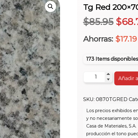
Tg Red 200×7
El
$
85.95
$
68.
prec
Ahorras:
$
17.19
origi
173 Items disponibles
era:
Tg
Añadir a
Red
$85.
200x70
SKU:
0870TGRED
Cat
cantidad