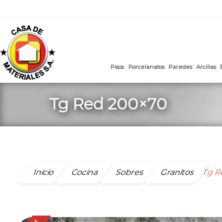
mail
:
ventasweb@casademateriales.com
|
proyectos@cas
Saltar
al
contenido
Pisos
Porcelanatos
Paredes
Tg Red 200×70
Inicio
Cocina
Sobres
Granitos
Tg R