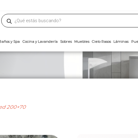
phone
ademateriales.com
304-5450
|
304-5454
|
6618-8185
Búsqueda
de
productos
Arcillas
Baños y Spa
Cocina y Lavandería
Sobres
Muebles
Cielo 
ed 200×70