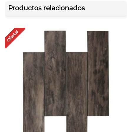
Productos relacionados
Oferta!
Of