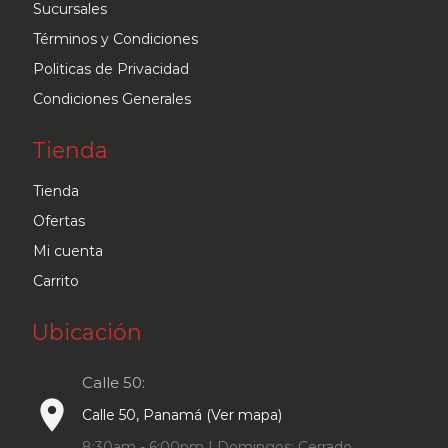
Sucursales
Términos y Condiciones
Politicas de Privacidad
Condiciones Generales
Tienda
Tienda
Ofertas
Mi cuenta
Carrito
Ubicación
Calle 50:
place
Calle 50, Panamá (Ver mapa)
8:30am - 6:00pm | Domingos: Cerrado