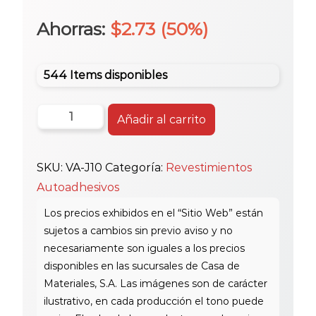
precio
precio
Ahorras:
$
2.73
(50%)
original
actual
544 Items disponibles
era:
es:
Mosaic
Añadir al carrito
Va
$5.45.
$2.73.
31.7X31.7
SKU:
VA-J10
Categoría:
Revestimientos
J-
Autoadhesivos
10
C/Adhesivo
cantidad