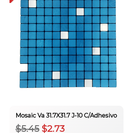
Mosaic Va 31.7X31.7 J-10 C/Adhesivo
El
El
$
5.45
$
2.73