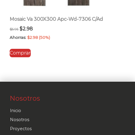
Mosaic Va 300X300 Apc-Wd-7306 C/Ad
El
El
$
2.98
$
5.95
precio
precio
Ahorras:
$
2.98
(50%)
original
actual
Comprar
era:
es:
$5.95.
$2.98.
Nosotros
Inicio
Nosotros
Proyectos