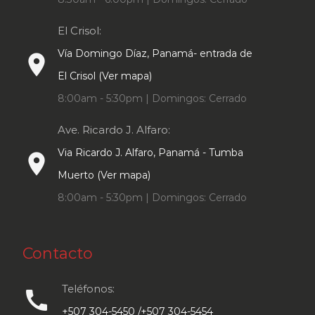
El Crisol:
Vía Domingo Díaz, Panamá- entrada de
place
El Crisol (Ver mapa)
8:00am - 5:30pm | Domingos: Cerrado
Ave. Ricardo J. Alfaro:
Via Ricardo J. Alfaro, Panamá - Tumba
place
Muerto (Ver mapa)
8:00am - 5:30pm | Domingos: Cerrado
Contacto
Teléfonos:
call
+507 304-5450 /+507 304-5454