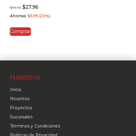
El
El
$
27.96
$
34.95
precio
precio
Ahorras:
$
6.99
(20%)
original
actual
Comprar
era:
es:
$34.95.
$27.96.
Nosotros
Inicio
Nosotros
Proyectos
Sucursales
Términos y Condiciones
Politicas de Privacidad