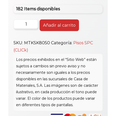
182 Items disponibles
Mtk
Añadir al carrito
Piso
Spc
SKU:
MTKSK8050
Categoría:
Pisos SPC
80X2400Mm
(CLICk)
Zocal
Kc8050
cantidad