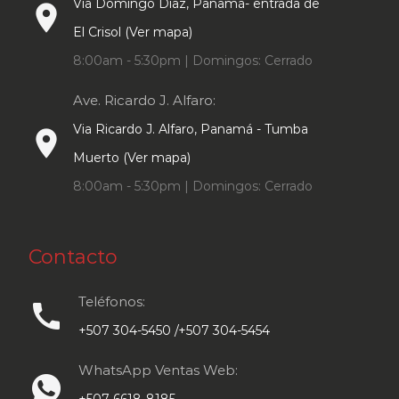
Vía Domingo Díaz, Panamá- entrada de
place
El Crisol (Ver mapa)
8:00am - 5:30pm | Domingos: Cerrado
Ave. Ricardo J. Alfaro:
Via Ricardo J. Alfaro, Panamá - Tumba
place
Muerto (Ver mapa)
8:00am - 5:30pm | Domingos: Cerrado
Contacto
Teléfonos:
call
+507 304-5450 /+507 304-5454
WhatsApp Ventas Web:
+507 6618-8185