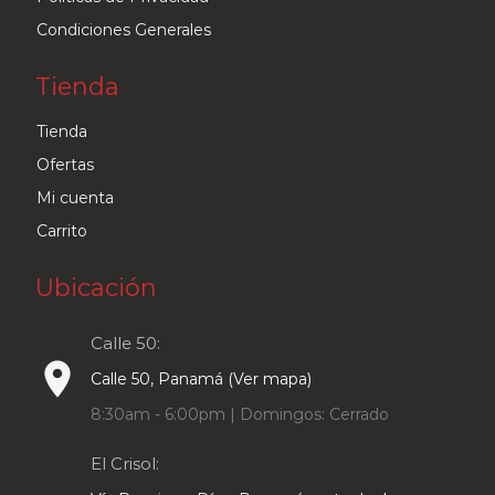
Condiciones Generales
Tienda
Tienda
Ofertas
Mi cuenta
Carrito
Ubicación
Calle 50:
place
Calle 50, Panamá (Ver mapa)
8:30am - 6:00pm | Domingos: Cerrado
El Crisol: