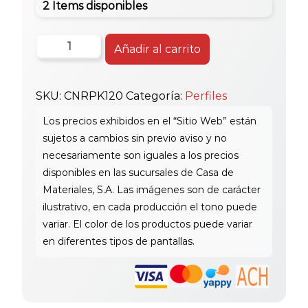
2 Items disponibles
Perfil
Añadir al carrito
Pvc
Linea
SKU:
CNRPK120
Categoría:
Perfiles
Borde
2.5M
#20
cantidad