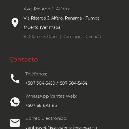
Ave. Ricardo J. Alfaro:
Via Ricardo J. Alfaro, Panamá - Tumba
place
Muerto (Ver mapa)
8:00am - 5:30pm | Domingos: Cerrado
Contacto
Teléfonos:
call
+507 304-5450 /+507 304-5454
WhatsApp Ventas Web:
+507 6618-8185
Correo Electronico:
email
ventasweb@casademateriales.com