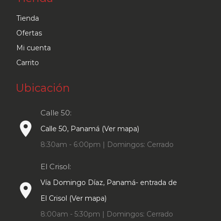
Tienda
Ofertas
Mi cuenta
Carrito
Ubicación
Calle 50:
place
Calle 50, Panamá (Ver mapa)
8:30am - 6:00pm | Domingos: Cerrado
El Crisol:
Vía Domingo Díaz, Panamá- entrada de
place
El Crisol (Ver mapa)
8:00am - 5:30pm | Domingos: Cerrado