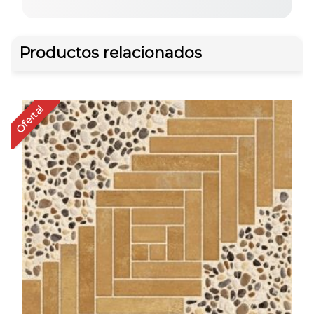
Productos relacionados
Oferta!
Of