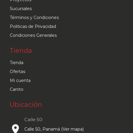
en
Sucursales
la
Términos y Condiciones
página
Politicas de Privacidad
de
Condiciones Generales
producto
Tienda
Tienda
Ofertas
Mi cuenta
Carrito
Ubicación
Calle 50:
place
Calle 50, Panamá (Ver mapa)