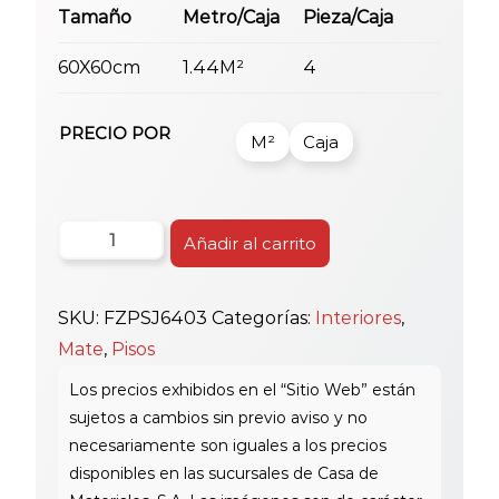
Tamaño
Metro/Caja
Pieza/Caja
60X60cm
1.44M²
4
PRECIO POR
M²
Caja
Piso
Añadir al carrito
Fz
60X60
SKU:
FZPSJ6403
Categorías:
Interiores
,
J6403
Mate
,
Pisos
cantidad