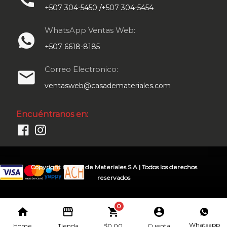
+507 304-5450 /+507 304-5454
WhatsApp Ventas Web:
+507 6618-8185
Correo Electronico:
email
ventasweb@casademateriales.com
Encuéntranos en:
Copyright © Casa de Materiales S.A | Todos los derechos
reservados
0
home
storefront
shopping_cart
account_circle
Whatsapp
Home
Tienda
$
0.00
Cuenta