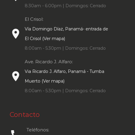
8:30am - 6:00pm | Domingos: Cerrado
El Crisol:
Vía Domingo Díaz, Panamá- entrada de
place
El Crisol (Ver mapa)
8:00am - 5:30pm | Domingos: Cerrado
Ave. Ricardo J. Alfaro:
Via Ricardo J. Alfaro, Panamá - Tumba
place
Muerto (Ver mapa)
8:00am - 5:30pm | Domingos: Cerrado
Contacto
Teléfonos:
call