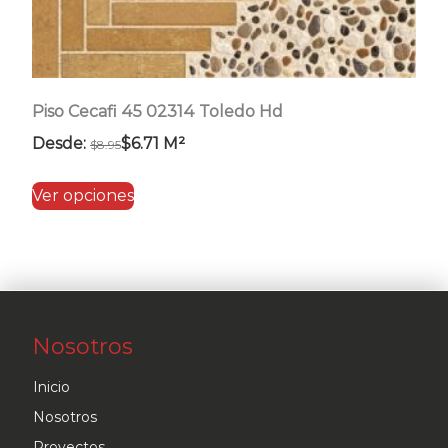
Piso Cecafi 45 02314 Toledo Hd
Desde:
$
6.71
M²
$
8.95
Este
Ver opciones
producto
tiene
múltiples
variantes.
Las
Nosotros
opciones
se
Inicio
pueden
Nosotros
elegir
Proyectos