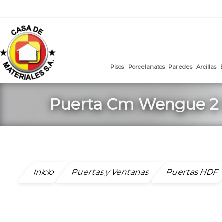
mail
:
ventasweb@casademateriales.com
|
proyectos@cas
Saltar
al
contenido
Pisos
Porcelanatos
Paredes
Puerta Cm Wengue 2 
Inicio
Puertas y Ventanas
Puertas HDF