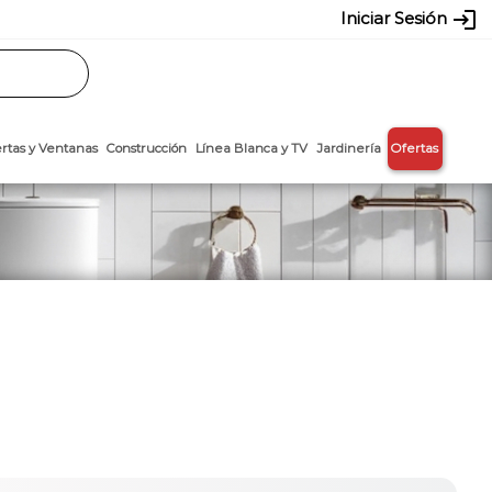
login
Iniciar Sesión
Rasos
Láminas
Puertas y Ventanas
Construcción
Línea Blanca y T