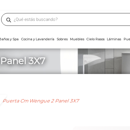
phone
ademateriales.com
304-5450
|
304-5454
|
6618-8185
Búsqueda
de
productos
Arcillas
Baños y Spa
Cocina y Lavandería
Sobres
Muebles
Cielo 
Panel 3X7
Puerta Cm Wengue 2 Panel 3X7