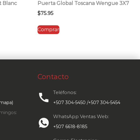
t Blanc
Puerta Global Toscana Wengue 3X7
$
75.95
Comprar
Contacto
Teléfonos:
call
 mapa)
+507 304-5450 /+507 304-5454
mingos:
WhatsApp Ventas Web:
+507 6618-8185