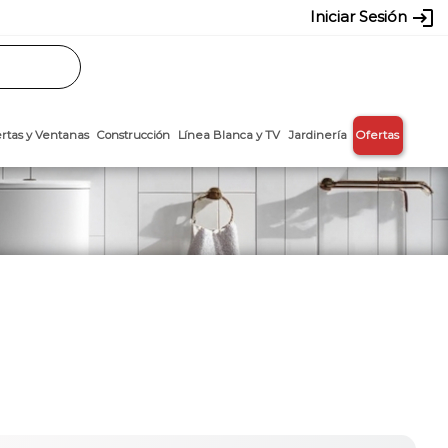
login
Iniciar Sesión
Rasos
Láminas
Puertas y Ventanas
Construcción
Línea Blanca y T