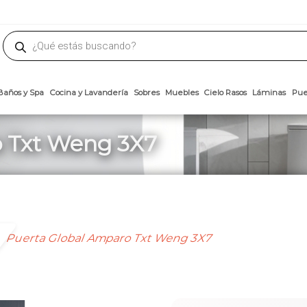
phone
ademateriales.com
304-5450
|
304-5454
|
6618-8185
Búsqueda
de
productos
Arcillas
Baños y Spa
Cocina y Lavandería
Sobres
Muebles
Cielo 
o Txt Weng 3X7
Puerta Global Amparo Txt Weng 3X7