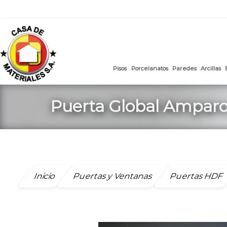
mail
:
ventasweb@casademateriales.com
|
proyectos@cas
Saltar
al
contenido
Pisos
Porcelanatos
Paredes
Puerta Global Ampar
Inicio
Puertas y Ventanas
Puertas HDF