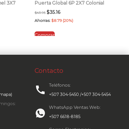
el 3X7
Puerta Global 6P 2X7 Colonial
El
El
$
35.16
$
43.95
precio
precio
Ahorras:
$
8.79
(20%)
original
actual
Comprar
era:
es:
$43.95.
$35.16.
Contacto
Teléfonos:
call
 mapa)
+507 304-5450 /+507 304-5454
mingos:
WhatsApp Ventas Web:
+507 6618-8185