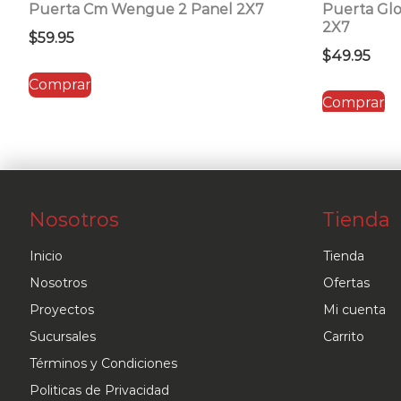
Puerta Cm Wengue 2 Panel 2X7
Puerta Glo
2X7
$
59.95
$
49.95
Comprar
Comprar
Nosotros
Tienda
Inicio
Tienda
Nosotros
Ofertas
Proyectos
Mi cuenta
Sucursales
Carrito
Términos y Condiciones
Politicas de Privacidad