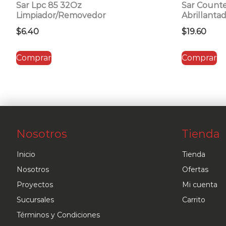
Sar Lpc 85 32Oz
Sar Count
Limpiador/Removedor
Abrillanta
$
6.40
$
19.60
Comprar
Comprar
Nosotros
Tienda
Inicio
Tienda
Nosotros
Ofertas
Proyectos
Mi cuenta
Sucursales
Carrito
Términos y Condiciones