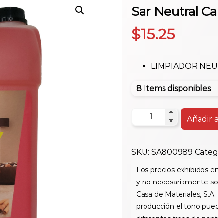
Sar Neutral Ca
$
15.25
LIMPIADOR NE
8 Items disponibles
Sar
Añadir a
Neutral
Canela
SKU:
SA800989
Categ
Galón
cantidad