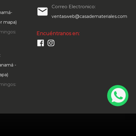
Correo Electronico:
email
anamá-
ventasweb@casademateriales.com
Ver mapa)
mingos:
Encuéntranos en:
:
Panamá -
apa)
mingos: