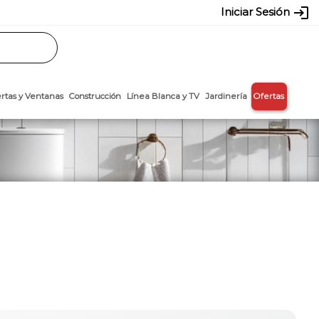
login
Iniciar Sesión
Rasos
Láminas
Puertas y Ventanas
Construcción
Línea Blanca y T