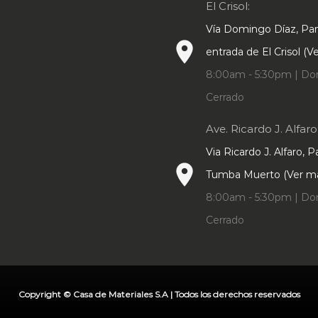
El Crisol:
Vía Domingo Díaz, P
place
entrada de El Crisol (
8:00am - 5:30pm | Do
Cerrado
Ave. Ricardo J. Alfaro
Via Ricardo J. Alfaro, 
place
Tumba Muerto (Ver m
8:00am - 5:30pm | Do
Cerrado
Copyright © Casa de Materiales S.A | Todos los derechos reservados