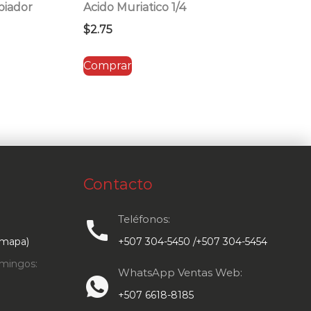
piador
Acido Muriatico 1/4
$
2.75
Comprar
Contacto
Teléfonos:
call
 mapa)
+507 304-5450 /+507 304-5454
mingos:
WhatsApp Ventas Web:
+507 6618-8185