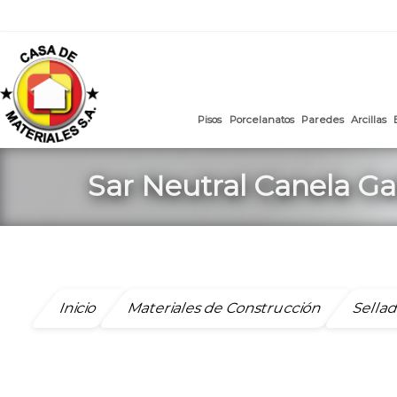
mail
:
ventasweb@casademateriales.com
|
proyectos@cas
Saltar
al
contenido
Pisos
Porcelanatos
Paredes
Sar Neutral Canela Ga
Inicio
Materiales de Construcción
Sellad