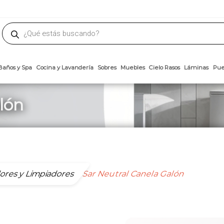
phone
ademateriales.com
304-5450
|
304-5454
|
6618-8185
Búsqueda
de
productos
Arcillas
Baños y Spa
Cocina y Lavandería
Sobres
Muebles
Cielo 
lón
ores y Limpiadores
Sar Neutral Canela Galón